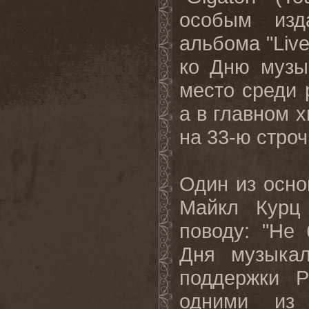
особым изда
альбома "Liv
ко Дню музы
место среди 
а в главном х
на 33-ю строч
Один из осно
Майкл Курц 
поводу: "Не 
Дня музыка
поддержки 
одними из