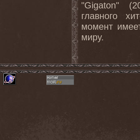
"Gigaton" 
главного хи
момент имее
миру.