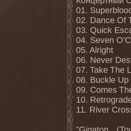
Концертный 
01. Superbloo
02. Dance Of 
03. Quick Esc
04. Seven O’C
05. Alright
06. Never Dest
07. Take The 
08. Buckle Up
09. Comes Th
10. Retrograd
11. River Cros
"Gigaton (T