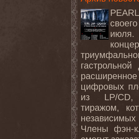
PEARL
своег
июл
конце
триумфаль
гастрольной
расширенное
цифровых пл
из LP/CD, 
тиражом, ко
независимы
Члены фэн-к