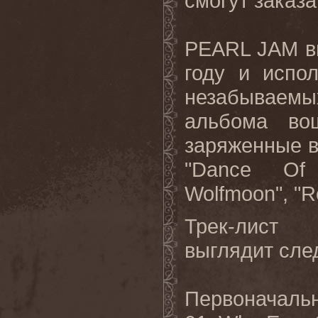
смогут заказа
PEARL JAM в
году и испо
незабываемых
альбома во
заряженные в
"Dance Of 
Wolfmoon", "R
Трек-лист
выглядит сл
Первоначаль