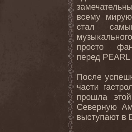
замечательн
всему мирую
стал сам
музыкального
просто фа
перед PEARL 
После успеш
части гастро
прошла это
Северную Ам
выступают в 