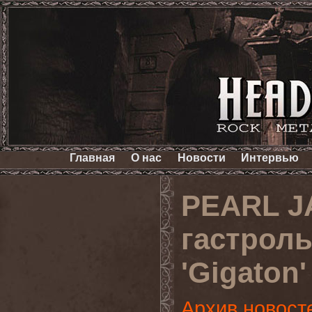
Главная
О нас
Новости
Интервью
PEARL J
гастрол
'Gigaton
Архив новост