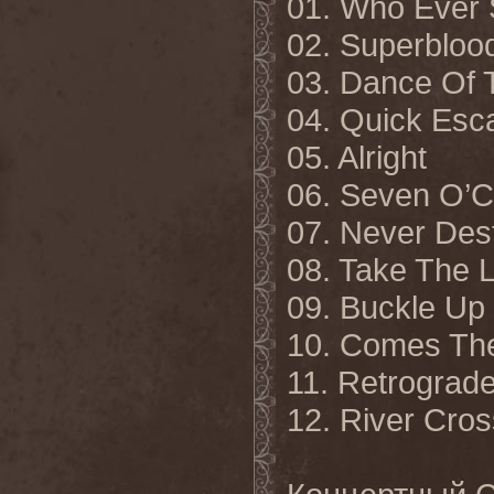
01. Who Ever 
02. Superbloo
03. Dance Of 
04. Quick Esc
05. Alright
06. Seven O’C
07. Never Dest
08. Take The 
09. Buckle Up
10. Comes Th
11. Retrograd
12. River Cros