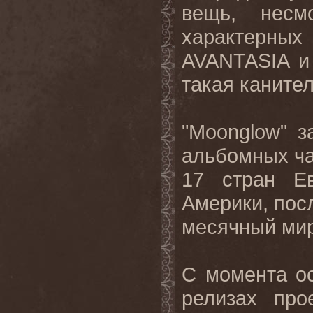
вещь, нес
характерных 
AVANTASIA и
такая канител
"Moonglow" 
альбомных ча
17 стран Е
Америки, пос
месячный мир
С момента о
релизах про