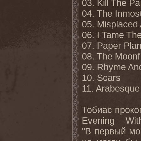
03. Kill The P
04. The Inmost
05. Misplaced
06. I Tame Th
07. Paper Pla
08. The Moonf
09. Rhyme An
10. Scars
11. Arabesque
Тобиас проко
Evening Wit
"В первый мо