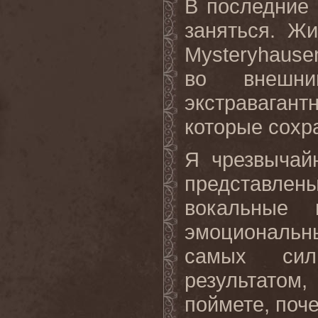
В последние 
заняться. Ж
Mysteryhaus
во внешн
экстравага
которые сохр
Я чрезвычай
представлены
вокальные
эмоциональны
самых сил
результато
поймете, поче