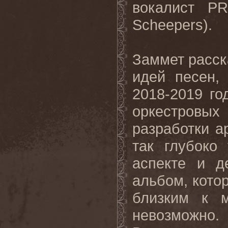
вокалист P
Scheepers).
Заммет расск
идей песен,
2018-2019 го
оркестровы
разработки а
так глубоко
аспекте и д
альбом, кото
близким к м
невозможно.