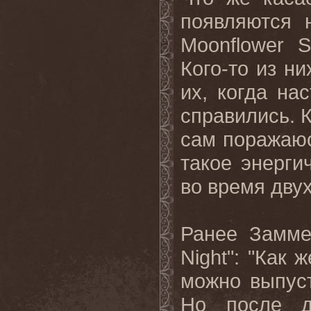
появляются 
Moonflower S
Кого-то из ни
их, когда на
справились. 
сам поражаюс
такое энерги
во время дву
Ранее Замме
Night": "Как 
можно выпус
Но после д