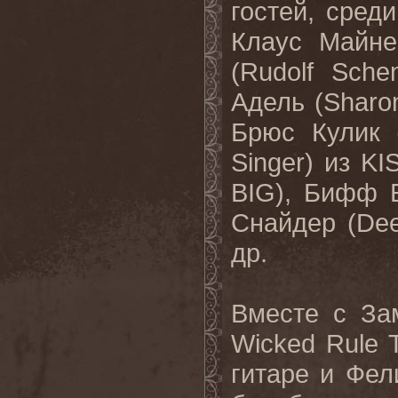
гостей, среди
Клаус Майне
(Rudolf Sch
Адель (Sharo
Брюс Кулик (
Singer) из KI
BIG), Бифф Б
Снайдер (De
др.
Вместе с За
Wicked Rule 
гитаре и Фел