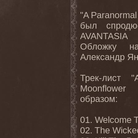
"A Paranormal
был спродю
AVANTASIA 
Обложку на
Александр Янс
Трек-лист 
Moonflower
образом:
01. Welcome 
02. The Wicke