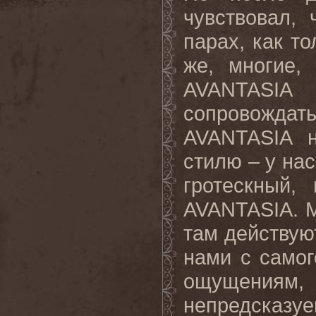
чувствовал,
парах, как то
же, многие,
AVANTASIA
сопровождать
AVANTASIA н
стилю – у нас
гротескный,
AVANTASIA. 
там действую
нами с самог
ощущениям, 
непредсказу