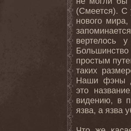
не могли бы
(Смеется). С
нового мира,
запоминается
вертелось у
Большинство 
простым путе
таких разме
Наши фэны д
это названи
видению, в п
язва, а язва 
Что же каса