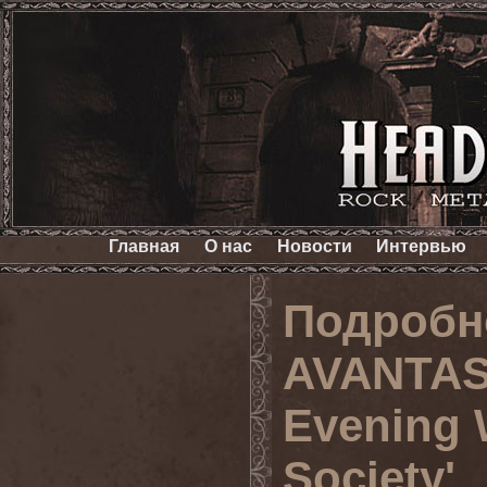
Главная
О нас
Новости
Интервью
Подробн
AVANTASI
Evening 
Society'