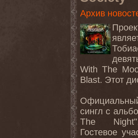
Архив новост
Прое
явл
Тобиа
девят
With The Moo
Blast. Этот д
Официальный
сингл с альб
The Nigh
Гостевое уча