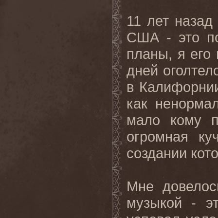
11 лет назад
США - это п
планы, я его
дней оголтел
в Калифорнии
как ненорма
мало кому п
огромная ку
создании кот
Мне довелос
музыкой - э