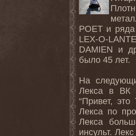
Плот
мета
POET и ряда 
LEX-O-LAN
DAMIEN и др
было 45 лет.
На следующи
Лекса в ВК 
“Привет, это
Лекса по про
Лекса больш
инсульт. Лекс