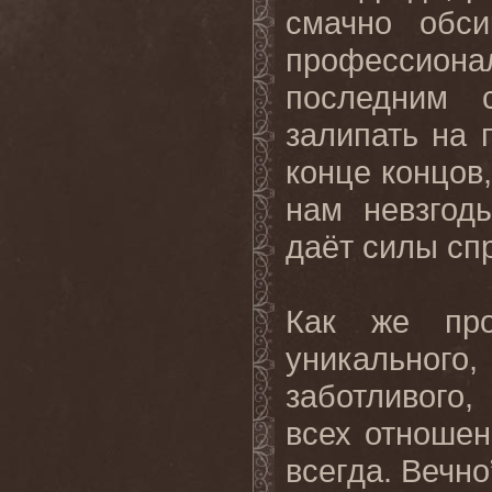
смачно обси
профессион
последним 
залипать на 
конце концов
нам невзгод
даёт силы сп
Как же про
уникальног
заботливого,
всех отноше
всегда. Вечно