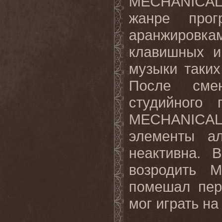
MECHANICAL
жанре
прог
аранжировка
клавишных и
музыки таки
После сме
студийного 
MECHANICA
элементы
а
неактивна. 
возродить 
помешал пер
мог играть на