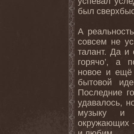
успевал усле
был сверхбыс
А реальност
совсем не ус
талант. Да и
горячо’, а 
новое и ещё
бытовой иде
Последние г
удавалось, н
музыку и 
окружающих - 
и любим.