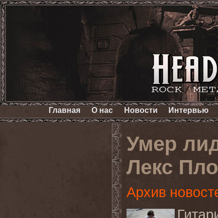
Главная
О нас
Новости
Интервью
Умер ли
Лекс Пл
Архив новост
Гитар