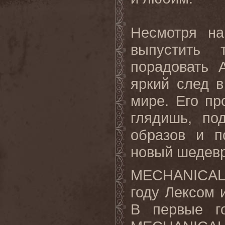
Несмотря на
выпустить
порадовать 
яркий след 
мире. Его пр
глядишь, по
образов и п
новый шедевр,
MECHANICA
году Лексом
В первые го