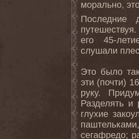
морально, эт
Последние 
путешествуя.
его 45-лет
слушали плес
Это было та
эти (почти) 1
руку. Приду
Разделять и 
глухие закоу
паштельками
сегафредо; р