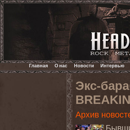
Главная
О нас
Новости
Интервью
Экс-бар
BREAKIN
Архив новост
Быв