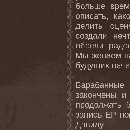
больше врем
описать, как
делить сце
создали неч
обрели радо
Мы желаем на
будущих начи
Барабанны
закончены, и
продолжать 
запись EP н
Дэвиду.