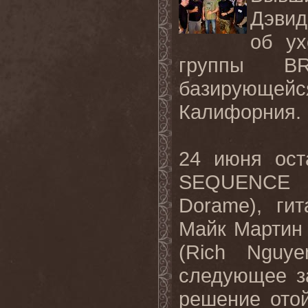
Дэвид
об ух
группы B
базирующе
Калифорния.
24 июня ост
SEQUENCE 
Dorame), ги
Майк Мартин 
(Rich Nguy
следующее з
решение отой