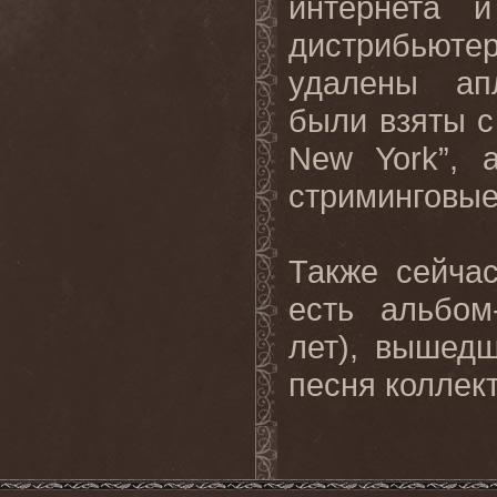
интернета 
дистрибьют
удалены ап
были взяты с
New York”, 
стриминговые
Также сейча
есть альбом
лет), вышедш
песня коллект