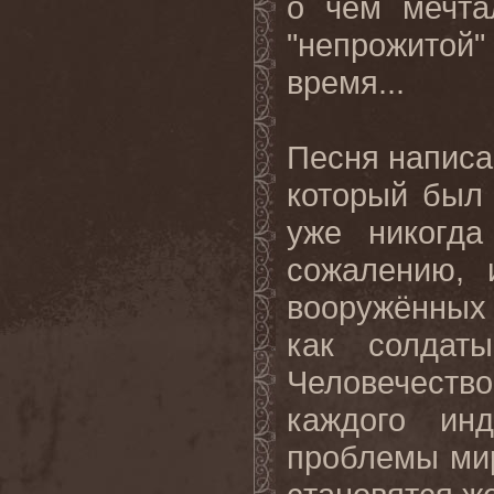
о чём мечта
"непрожитой
время...
Песня написан
который был 
уже никогда
сожалению, 
вооружённых 
как солдат
Человечеств
каждого ин
проблемы ми