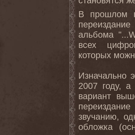
становятся же
В прошлом 
переиздание
альбома "...
всех цифро
которых можн
Изначально э
2007 году, а
вариант выш
переиздани
звучанию, о
обложка (ос