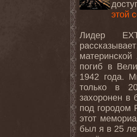
досту
этой 
Лидер
EX
рассказывает
материнской 
погиб в Вел
1942 года. М
только в 2
захоронен в 
под городом 
этот мемориа
был я в 25 ле