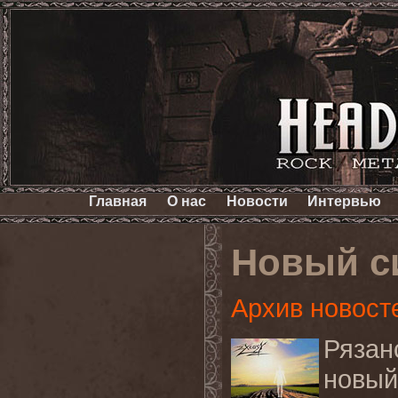
Главная
О нас
Новости
Интервью
Новый с
Архив новост
Рязан
новы