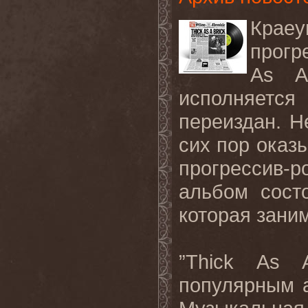
Крае
прогр
As A
исполняется
переиздан. Н
сих пор оказ
прогрессив-
альбом сост
которая зани
”Thick As 
популярным 