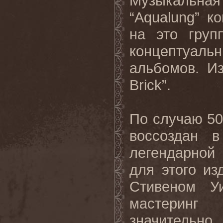
Музыкальная
“Aqualung” к
на это груп
концептуал
альбомов. Из
Brick”.
По случаю 50-
воссоздан 
легендарной
для этого из
Стивеном Уи
мастеринг 
значительн