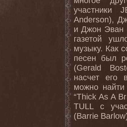
многое дру
участники 
Anderson), 
и Джон Эван 
газетой уш
музыку. Как с
песен был р
(Gerald Bos
насчет его 
можно найти
“Thick As A 
TULL с уча
(Barrie Barlow