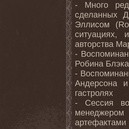
- Много ред
сделанных Д
Эллисом (Ro
ситуациях, 
авторства Ма
- Воспоминан
Робина Блэка
- Воспоминани
Андерсона 
гастролях
- Сессия во
менеджером 
артефактам