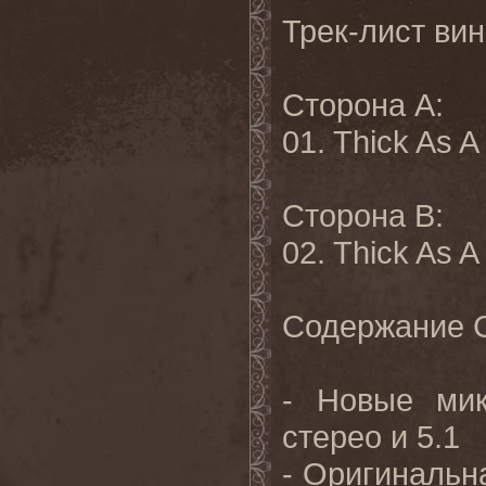
Трек-лист ви
Сторона A:
01. Thick As A 
Сторона B:
02. Thick As A 
Содержание 
- Новые ми
стерео и 5.1
- Оригинальна