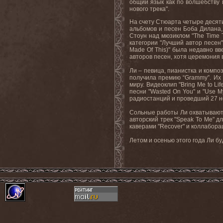
общий язык как по волшебству 
нового трека".
На счету Стюарта четыре десят
альбомов и песен Боба Дилана,
Стоун над мюзиклом "
The
Time
категории "Лучший автор песен"
Made
Of
This
)" была недавно вв
авторов песен, хотя церемония в
Ли – певица, пианистка и компо
получила премию “
Grammy
”. И
миру. Видеоклип "
Bring
Me
to
Lif
песни "
Wasted
On
You
" и "
Use
M
радиостанций и проведший 27 не
Сольные работы Ли охватывают 
авторский трек "
Speak
To
Me
" д
каверами "
Recover
" и коллабора
Летом и осенью этого года Ли б