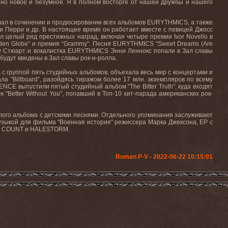
нно новое и безумное. Я в полном восторге от нашей дружбы и нашего
вал в сочинении и продюсировании всех альбомов
EURYTHMICS
, а также
ти Перри и др. В настоящее время он работает вместе с певицей Джосс
евал целый ряд престижных наград, включая четыре премии
Ivor
Novello
в
den
Globe
” и премия “
Grammy
”. Песня
EURYTHMICS
"
Sweet
Dreams
(
Are
ду Стюарт и вокалистка
EURYTHMICS
Энни Леннокс попали в Зал славы
будут введены в Зал славы рок-н-ролла.
 с группой пять студийных альбомов, объехала весь мир с концертами и
ала “
Billboard
”, разойдясь тиражом более 17 млн. экземпляров по всему
ENCE
выпустили пятый студийный альбом "
The
Bitter
Truth
", куда входят
к "
Better
Without
You
", попавший в Топ-10 хит-парада американских рок-
лого альбома с детскими песнями. Отдельного упоминания заслуживают
музыкой для фильма "Военная история" режиссера Марка Джексона,
EP
с
COUNT
и
HALESTORM
.
Roman P-V - 2022-06-22 10:15:01