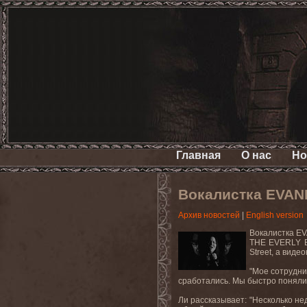
Главная
О нас
Но
Вокалистка EVAN
Архив новостей
|
English version
Вокалистка
E
THE EVERLY B
Street
, а виде
"Мое сотрудни
сработались. Мы быстро поняли,
Ли рассказывает: "Несколько н