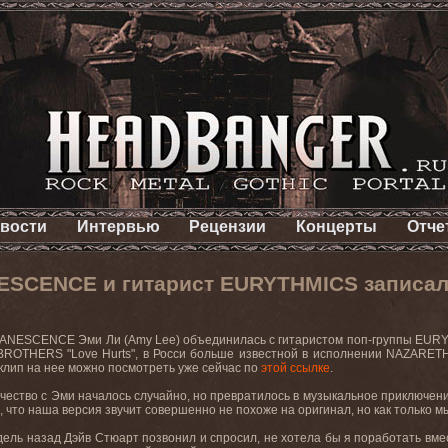
вости
Интервью
Рецензии
Концерты
Отче
ESCENCE и гитарист EURYTHMICS записали
VANESCENCE
Эми
Ли
(Amy Lee)
объединилась
с
гитаристом
поп
-
группы
EURY
ROTHERS "Love Hurts",
в
Росси
больше
известной
в
исполнении
NAZARET
оклип на нее можно посмотреть уже сейчас по
этой ссылке
.
чество с Эми началось случайно, но превратилось в музыкальное приключение
 что наша версия звучит совершенно не похоже на оригинал, но как только мы
едель назад Дэйв Стюарт позвонил и спросил, не хотела бы я поработать вм