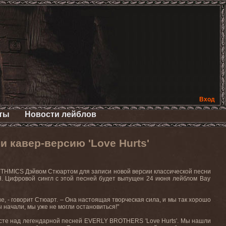
Вход
ты
Новости лейблов
 кавер-версию 'Love Hurts'
THMICS
Дэйвом
Стюартом
для
записи
новой
версии
классической
песни
H.
Цифровой сингл с этой песней будет выпущен 24 июня лейблом
Bay
, - говорит Стюарт. – Она настоящая творческая сила, и мы так хорошо
 начали, мы уже не могли остановиться!"
есте над легендарной песней
EVERLY
BROTHERS
'
Love
Hurts
'. Мы нашли