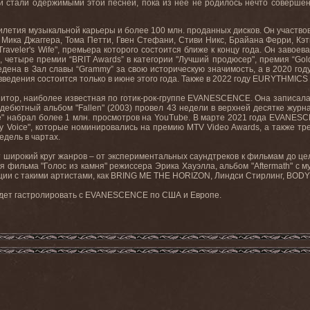
и стали одержимыми этой песней, пока из нее не родилось нечто соверше
илетия музыкальной карьеры и более 100 млн. проданных дисков. Он участво
 Мика Джаггера, Тома Петти, Гвен Стефани, Стиви Никс, Брайана Ферри, Кэ
Traveler
'
s
Wife
", премьера которого состоится ближе к концу года. Он заво
, четыре премии “
BRIT
Awards
” в категории "Лучший продюсер", премия “
Gol
едена в Зал славы “
Grammy
” за свою историческую значимость, а в 2020 го
ведения состоится только в июне этого года. Также в 2022 году
EURYTHMICS
зитор, наиболее известная по готик-рок-группе
EVANESCENCE
. Она записала
х дебютный альбом "
Fallen
" (2003) провел 43 недели в верхней десятке журн
e
" набрал более 1 млн. просмотров на
YouTube
. В марте 2021 года
EVANESC
y
Voice
", которые номинировались на премию
MTV
Video
Awards
, а также тре
дель в чартах.
широкий круг жанров – от экспериментальных саундтреков к фильмам до це
ля фильма "Голос из камня" режиссера Эрика Хауэлла, альбом "
Aftermath
" с 
ции с такими артистами, как
BRING
ME
THE
HORIZON
, Линдси Стирлинг,
BODY
удет гастролировать с
EVANESCENCE
по США и Европе.