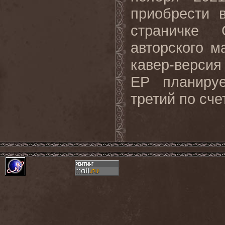
приобрести 
страничк
авторского 
кавер-верси
EP планиру
третий по сч