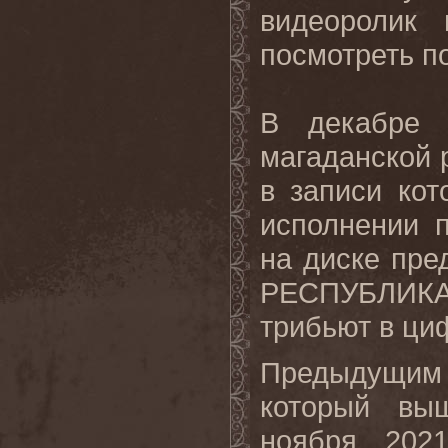
видеоролик
посмотреть п
В декабре 
магаданской
в записи ко
исполнении п
на диске пре
РЕСПУБЛИКА
трибьют в ци
Предыдущим 
который вы
ноября 202