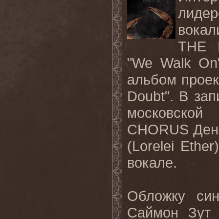
лидер
вокал
THE L
"We Walk On
альбом проек
Doubt"
. В за
московской
CHORUS Дени
(Lorelei Eth
вокале.
Обложку син
Саймон Зут 