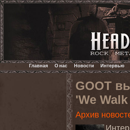
Главная
О нас
Новости
Интервью
GOOT вы
'We Walk
Архив новост
Интер