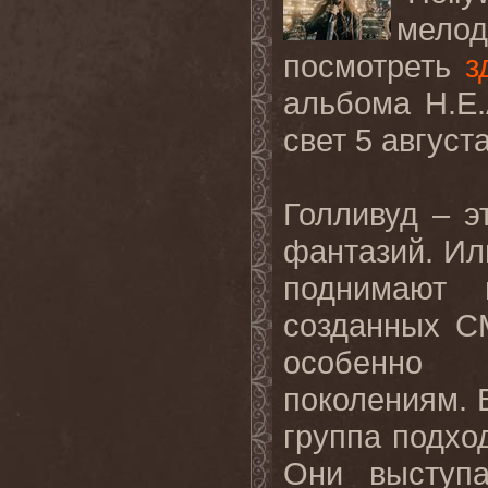
мелод
посмотреть
з
альбома H.E.
свет 5 август
Голливуд – э
фантазий. Ил
поднимают 
созданных С
особенно
поколениям. 
группа подхо
Они выступ