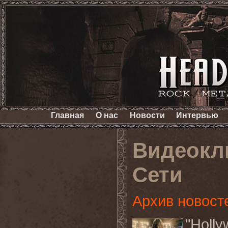
Главная
О нас
Новости
Интервью
Видеокли
Сети
Архив новост
"Holl