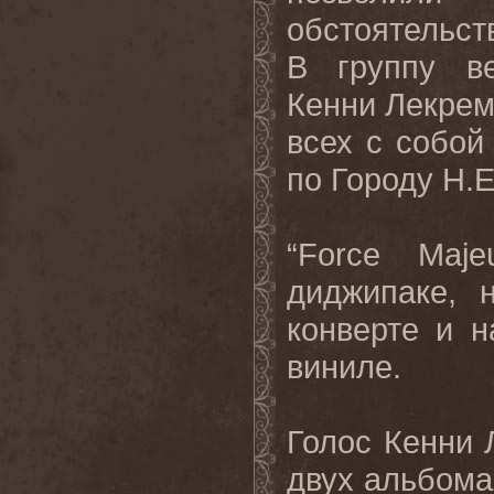
обстоятельст
В группу ве
Кенни Лекрем
всех с собой
по Городу H.E
“Force Maj
диджипаке, 
конверте и 
виниле.
Голос Кенни
двух альбома