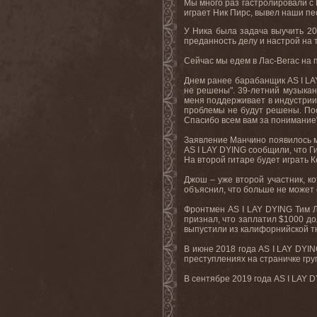
Мы много раз гастролировали с 
играет Ник Пирс, вывел наши пе
У Ника была задача выучить 20
преданность делу и настрой на 
Сейчас
мы
едем
в
Лас
-
Вегас
на
Днем ранее барабанщик
AS
I
LA
не решены". 39-летний музыкан
меня поддерживает в индустрии.
проблемы не будут решены. Пос
Спасибо всем вам за понимание"
Заявление Манчино появилось ме
AS I LAY DYING сообщили, что Г
На второй гитаре будет играть 
Джош – уже второй участник, ко
объяснил, что больше не может 
Фронтмен AS I LAY DYING Тим Ла
признал, что заплатил $1000 д
выпустили из калифорнийской т
В июне 2018 года AS I LAY DYI
преступлениях на страничке гру
В сентябре 2019 года AS I LAY 