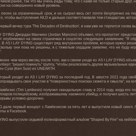
Ником ранее, так что мы очень рады тому, что с нами не только старый друг,
сни на совершенно новый уровень.
 песен за ограниченный срок, и он сыграл весь сет почти безупречно на п
то, чтобы выступления
AILD
и дальше соответствовали тем стандартам, котор
первый
вечер
тура
'The Decades of Destruction',
и
нам
уже
не
терпится
снова
в
Y
DYING
Джордан Манчино (Jordan Mancino) объявил, что пропустит предстоя
т опубликовал на своих страничках в соцсетях следующее заявление: "Я об
 В AS I LAY DYING существует ряд внутренних проблем, которые нужно реши
кольку они пока не решены, я с тяжелым сердцем заявляю, что не буду игр
.
нее чем через месяц после того, как о своем уходе из AS I LAY DYING объяв
илберт "решил покинуть" группу, "чтобы реализовать другие музыкальные иде
Кен Сузи (Ken Susi) из UNEARTH.
торый уходит из AS I LAY DYING за последний год. В августе 2021 года свой
оправдывать свое участие в "поверхностных поисках сюжета и смысла", на кот
мбезис (Tim Lambesis) получил скандальную славу в 2014 году, когда его по
олларов полицейскому, изображавшему наемного убийцу, и получил шесть лет
юрьмы условно-досрочно.
NG дали первый концерт с Ламбезисом за пять лет и выпустили новый сингл
ппы в Facebook.
DYING выпустили седьмой полноформатный альбом "Shaped By Fire" на лейбле 