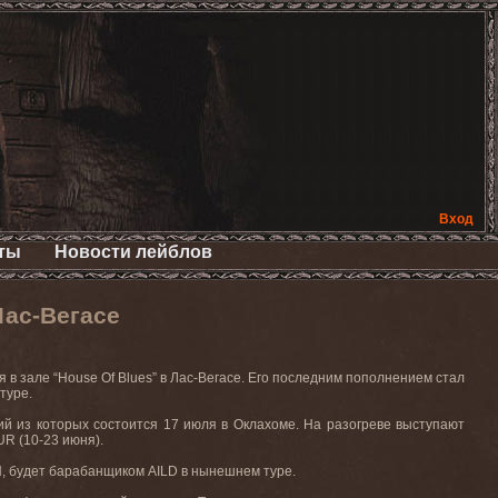
Вход
ты
Новости лейблов
Лас-Вегасе
 в зале “
House
Of
Blues
” в Лас-Вегасе. Его последним пополнением стал
туре.
ний из которых состоится 17 июля в Оклахоме. На
разогреве
выступают
UR (10-23
июня
).
H
, будет барабанщиком
AILD
в нынешнем туре.