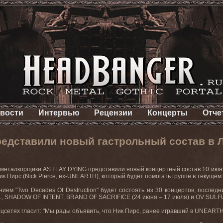
вости
Интервью
Рецензии
Концерты
Отче
редставили новый гастрольный состав в 
 металкорщики
AS
I
LAY
DYING
представили новый концертный состав 10 июня
к Пирс (
Nick
Pierce
,
ex
-
UNEARTH
), который будет помогать группе в текущем 
нием "
Two
Decades
Of
Destruction
" будет состоять из 30 концертов, послед
 SHADOW OF INTENT, BRAND OF SACRIFICE (24
июня
– 17
июля
)
и
OV SULF
оцсетях гласит: "Мы рады объявить, что Ник Пирс, ранее игравший в
UNEART