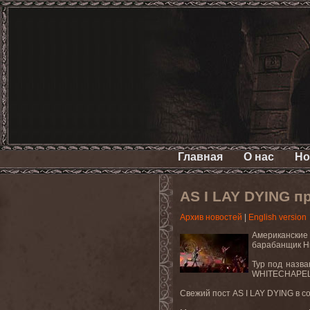
Главная
О нас
Но
AS I LAY DYING п
Архив новостей
|
English version
Американские
барабанщик Ни
Тур под назва
WHITECHAPEL,
Свежий пост
AS
I
LAY
DYING
в с