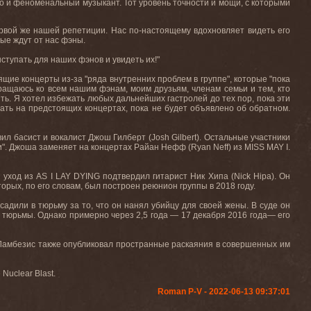
 но и феноменальный музыкант. Тот уровень точности и мощи, с которыми
ервой же нашей репетиции. Нас по-настоящему вдохновляет видеть его
ые ждут от нас фэны.
ыступать
для
наших
фэнов
и
увидеть
их
!"
щие концерты из-за "ряда внутренних проблем в группе", которые "пока
ращаюсь ко всем нашим фэнам, моим друзьям, членам семьи и тем, кто
ть. Я хотел избежать любых дальнейших гастролей до тех пор, пока эти
ать на предстоящих концертах, пока не будет объявлено об обратном.
ил басист и вокалист Джош Гилберт (Josh Gilbert). Остальные участники
и". Джоша заменяет на концертах Райан Нефф (Ryan Neff) из MISS MAY I.
 уход из AS I LAY DYING подтвердил гитарист Ник Хипа (Nick Hipa). Он
орых, по его словам, был построен реюнион группы в 2018 году.
садили в тюрьму за то, что он нанял убийцу для своей жены. В суде он
 тюрьмы. Однако примерно через 2,5 года — 17 декабря 2016 года— его
. Ламбезис также опубликовал пространные раскаяния в совершенных им
Nuclear Blast.
Roman P-V - 2022-06-13 09:37:01