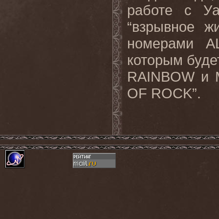
работе с Уа
“взрывное ж
номерами A
которым буде
RAINBOW и 
OF ROCK”.