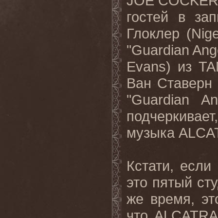
JOE
COCKE
гостей в зап
Глоклер (
Nige
"
Guardian
Ang
Evans
) из
TA
Ван Ставерн 
"
Guardian
An
подчеркивае
музыка
ALCA
Кстати, если 
это пятый с
же время, эт
что
ALCATRA