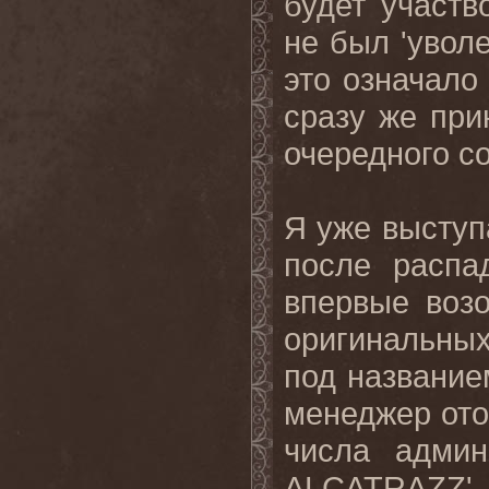
будет участ
не был 'увол
это означало
сразу же при
очередного с
Я уже высту
после распа
впервые возо
оригинальных
под название
менеджер ото
числа админ
ALCATRAZZ' 