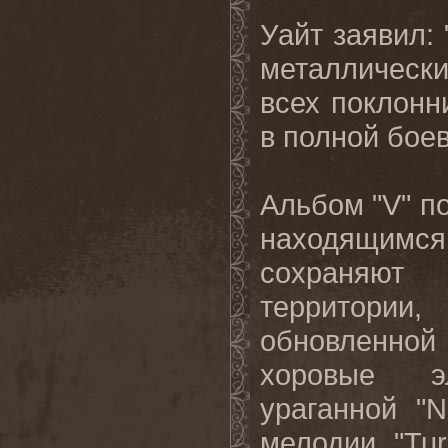
Уайт заявил: "
металлическ
всех поклон
в
полной
бое
Альбом
"V"
п
находящимся
сохраняют
территори
обновленной
хоровые э
ураганной "
N
мелодии "
Tu