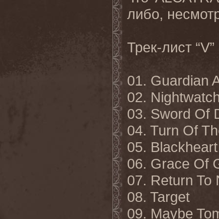
либо, несмотр
Трек-лист
“V”
01. Guardian 
02. Nightwatc
03. Sword Of 
04. Turn Of T
05. Blackheart
06. Grace Of 
07. Return To
08. Target
09. Maybe To