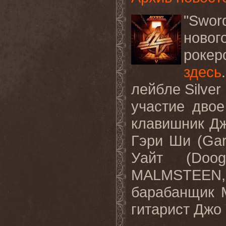
"
Swor
ново
рокер
здесь
лейбле
Silver
участие
двое
клавишник
Д
Гэри
Ши
(Gar
Уайт
(Doog
MALMSTEEN
барабанщик
гитарист
Джо