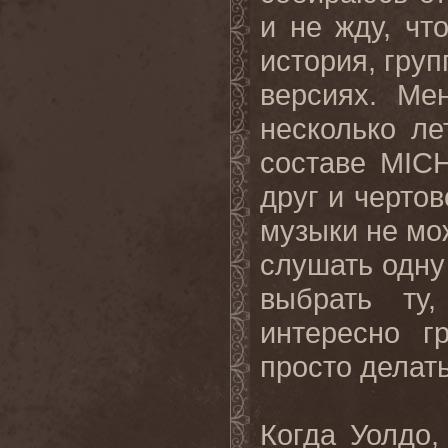
и не жду, чт
история, гру
версиях. Ме
несколько ле
составе MIC
друг и черто
музыки не мо
слушать одну
выбрать ту
интересно г
просто делать
Когда Уолдо