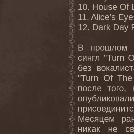
10. House Of 
11. Alice's Eye
12. Dark Day 
В
прошлом
сингл
"Turn 
без
вокалист
"Turn Of The
после того,
опубликова
присоединит
Месяцем ран
никак не с