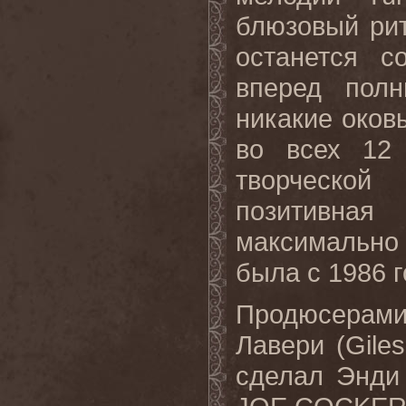
блюзовый рит
останется с
вперед пол
никакие оков
во всех 12 
творческо
позитивная
максимально
была с 1986 г
Продюсерам
Лавери (
Giles
сделал Энди