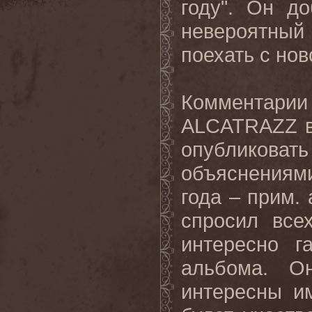
году". Он д
невероятный
поехать с нов
Комментари
ALCATRAZZ в 
опубликоват
объяснениями
года – прим. 
спросил все
интересно г
альбома. О
интересны и