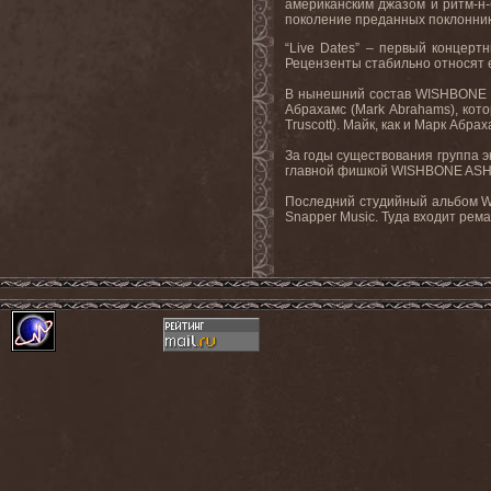
американским джазом и ритм-н-
поколение преданных поклонник
“
Live
Dates
” – первый концерт
Рецензенты стабильно относят е
В нынешний состав
WISHBONE
Абрахамс (
Mark
Abrahams
), кот
Truscott
). Майк, как и Марк Абра
За годы существования группа э
главной фишкой
WISHBONE
AS
Последний студийный альбом
W
Snapper
Music
. Туда входит ре