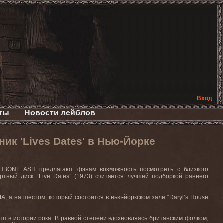
Вход
ты
Новости лейблов
к 'Lives Dates' в Нью-Йорке
SHBONE
ASH
предлагают фэнам возможность посмотреть с близкого
ртный диск “
Live
Dates
” (1973) считается лучшей подборкой раннего
А, а на шестом, который состоится в нью-йоркском зале “
Daryl
’
s
House
пп в истории рока. В равной степени вдохновляясь британским фолком,