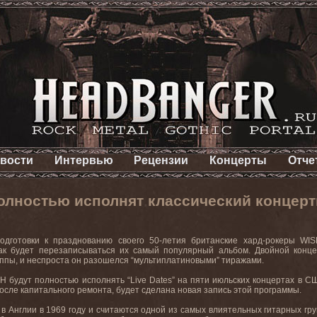
вости
Интервью
Рецензии
Концерты
Отче
ностью исполнят классический концертни
одготовки к празднованию своего 50-летия британские хард-рокеры
WI
как будет перезаписываться их самый популярный альбом. Двойной конце
ппы, и неспроста он разошелся “мультиплатиновыми” тиражами.
SH
будут полностью исполнять “
Live
Dates
” на пяти июльских концертах в СШ
после капитального ремонта, будет сделана новая запись этой программы.
в Англии в 1969 году и считаются одной из самых влиятельных гитарных гру