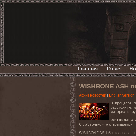
Главная
О нас
Но
WISHBONE ASH пол
Архив новостей
|
English version
В процессе п
расстояния, 
материала гру
WISHBONE
A
Club
”, только что открывшемся 
WISHBONE
ASH
были основаны 