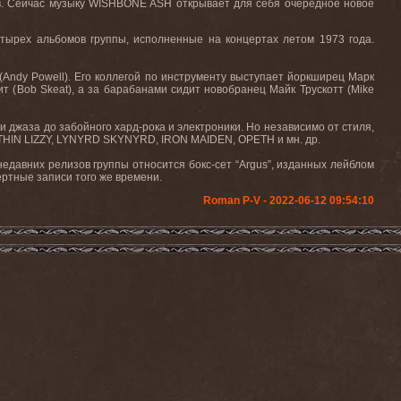
в. Сейчас музыку
WISHBONE
ASH
открывает для себя очередное новое
етырех альбомов группы, исполненные на концертах летом 1973 года.
(
Andy
Powell
). Его коллегой по инструменту выступает йоркширец Марк
т (
Bob
Skeat
), а за барабанами сидит новобранец Майк Трускотт (
Mike
 джаза до забойного хард-рока и электроники. Но независимо от стиля,
THIN
LIZZY
,
LYNYRD
SKYNYRD
,
IRON
MAIDEN
,
OPETH
и мн. др.
 недавних релизов группы относится бокс-сет “
Argus
”, изданных лейблом
ртные записи того же времени.
Roman P-V - 2022-06-12 09:54:10