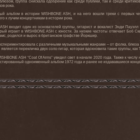
блюзом, группа снискала одобрение как среди публики, так и среди критико
ов рока.
ный альбом в истории
WISHBONE
ASH
, и на него вошли треки с первых ч
го к лучим концертникам в истории рока.
ASH
входит один из основателей группы, гитарист и вокалист Энди Пауэлл 
орый играет в
WISHBONE
ASH
с юности. За низкие частоты отвечает Боб Ски
хамс, родился и вырос в британском графстве Йоркшир.
кспериментировала с различными музыкальными жанрами – от фолка, блюза и
H
является перекличка двух соло-гитар, которая вдохновила такие группы, как
ISHBONE
ASH
“
Coat
Of
Arms
” увидел свет в начале 2020 года. Также к числу
мастированный одноименный альбом 1972 года и ранее не издававшиеся конце