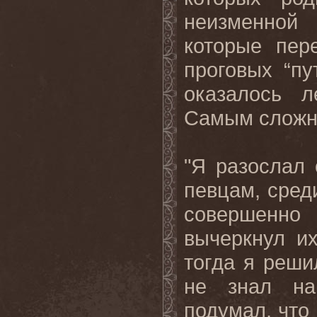
неизменной
которые пер
проговых “п
оказалось л
Самым
слож
"Я разослал
певцам, сред
совершенно 
вычеркнул их
тогда я реши
не знал на
подумал, что