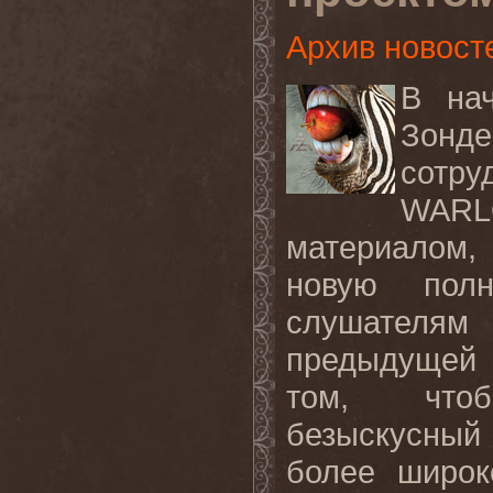
Архив новост
В на
Зонд
сотр
WARL
материалом,
новую полн
слушателя
предыдущей 
том, что
безыскусный
более широк