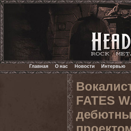
Главная
О нас
Новости
Интервью
Вокалист
FATES W
дебютны
проектом