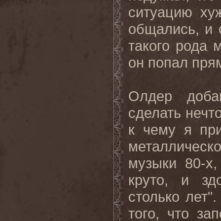
ситуацию ху
общались, и 
такого рода 
он попал прям
Олдер доба
сделать нечт
к чему я пр
металлическ
музыки 80-х,
круто, и зд
столько лет"
того, что за