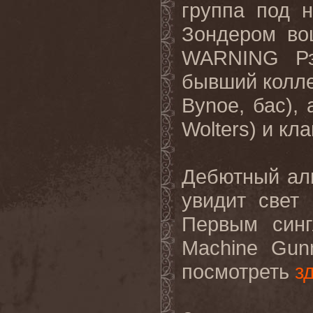
группа под 
Зондером во
WARNING
Р
бывший колл
Bynoe
, бас),
Wolters
) и кл
Дебютный а
увидит свет
Первым синг
Machine
Gun
посмотреть
з