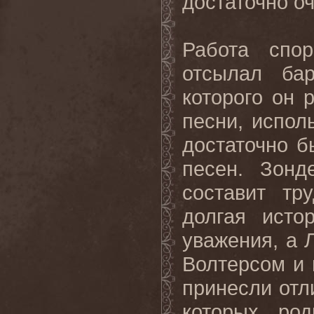
достаточно о
Работа
спор
отсылал ба
которого он 
песни, исполь
достаточно б
песен. Зонд
составит тр
долгая исто
уважения, а 
Волтерсом и 
принесли отл
которых ро