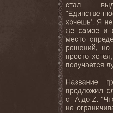
стал выд
"Единственно
хочешь'. Я
не
же самое и 
место опред
решений, но
просто хотел
получается лу
Название г
предложил с
от
A
до
Z
. "Ч
не ограничи