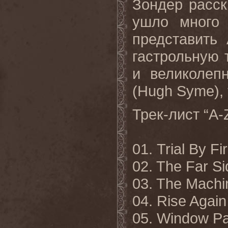
Зондер расск
ушло много
представить
гастрольную 
и великолеп
(
Hugh
Syme
),
Трек-лист “
A
-
01.
Trial By Fi
02. The Far S
03. The Mach
04. Rise Again
05. Window P