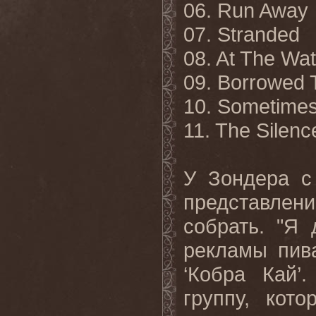
06. Run Away
07. Stranded
08. At The Wa
09. Borrowed 
10. Sometime
11. The
Silenc
У Зондера с
представление
собрать. "Я
рекламы пив
‘Кобра Кай’
группу, кот