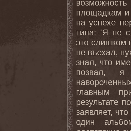
возможност
площадкам и 
на успехе пе
типа: 'Я не 
это слишком п
не въехал, ну
знал, что име
позвал, я 
навороченн
главным пр
результате п
заявляет, что
один альбо