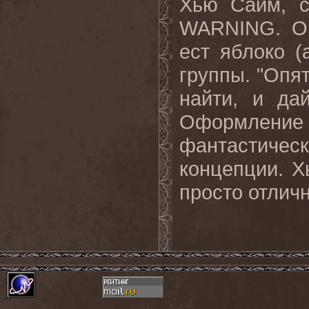
Хью
Сайм
,
WARNING.
О
ест яблоко (
группы. "Опят
найти, и да
Оформлен
фантастиче
концепции. Х
просто
отлич