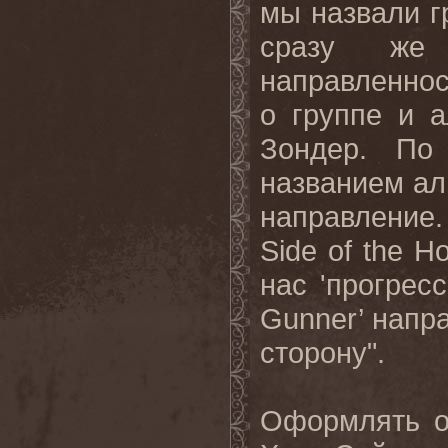
мы назвали 
сразу же
направленнос
о группе и а
Зондер. По
названием ал
направление
Side
of
the
Ho
нас 'прогресс
Gunner
’ нап
сторону".
Оформлять