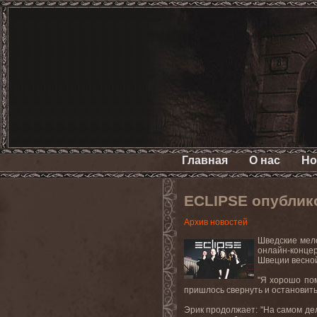
Главная
О нас
Но
ECLIPSE опублик
Архив новостей
Шведские мел
онлайн-концер
Швеции весной
"Я хорошо пом
пришлось свернуть и остановитьс
Эрик продолжает: "На самом дел