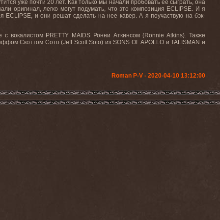
тится уже почти 20 лет. Как только мы начали пробовать ее сыграть, она
али оригинал, легко могут подумать, что это композиция ECLIPSE. И я
ня ECLIPSE, и они решат сделать на нее кавер. А я поучаствую на бэк-
 с вокалистом PRETTY MAIDS Ронни Аткинсом (Ronnie Atkins). Также
еффом Скоттом Сото (Jeff Scott Soto) из SONS OF APOLLO и TALISMAN и
Roman P-V - 2020-04-10 13:12:00