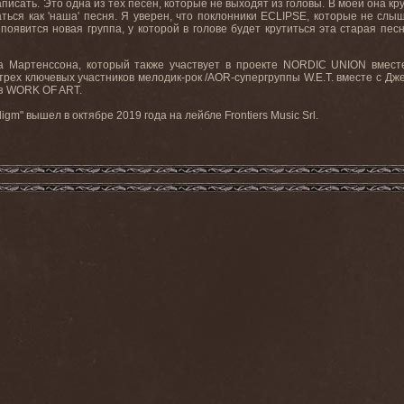
исать. Это одна из тех песен, которые не выходят из головы. В моей она кру
ться как 'наша' песня. Я уверен, что поклонники ECLIPSE, которые не слыш
 появится новая группа, у которой в голове будет крутиться эта старая пес
а Мартенссона, который также участвует в проекте NORDIC UNION вместе
трех ключевых участников мелодик-рок /AOR-супергруппы W.E.T. вместе с Дж
из WORK OF ART.
m" вышел в октябре 2019 года на лейбле Frontiers Music Srl.