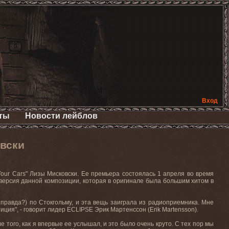
Вход
ты
Новости лейблов
вски
Your Cars" Лизы Мисковски. Ее премьера состоялась 1 апреля во время
я версия данной композиции, которая в оригинале была большим хитом в
правда?) по Стокгольму, и эта вещь заиграла из радиоприемника. Мне
иция", - говорит лидер ECLIPSE Эрик Мартенссон (Erik Martensson).
 того, как я впервые ее услышал, и это было очень круто. С тех пор мы