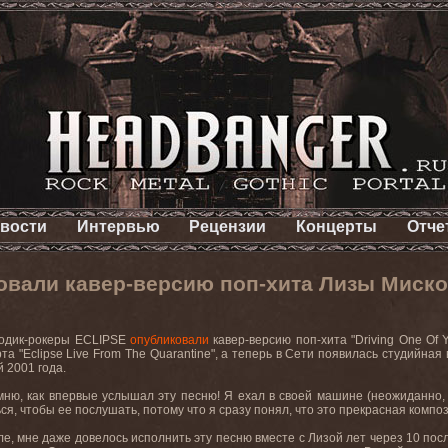
вости
Интервью
Рецензии
Концерты
Отче
овали кавер-версию поп-хита Лизы Миско
одик-рокеры ECLIPSE
опубликовали
кавер-версию поп-хита "Driving One Of 
та "Eclipse Live From The Quarantine", а теперь в Сети появилась студийна
 2001 года.
ню, как впервые услышал эту песню! Я ехал в своей машине (неожиданно, 
я, чтобы ее послушать, потому что я сразу понял, что это прекрасная композ
е, мне даже довелось исполнить эту песню вместе с Лизой лет через 10 после