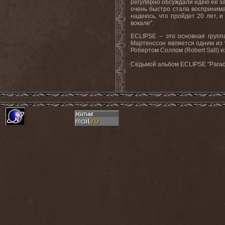
регулярно обсуждали идею ее зап
очень быстро стала воспринима
надеюсь, что пройдет 20 лет, и
вокале".
ECLIPSE – это основная групп
Мартенссон является одним из 
Робертом Соллом (Robert Sall) 
Седьмой альбом ECLIPSE "Paradig