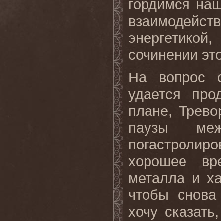
гордимся на
взаимодей
энергетикой
сочинении это
На вопрос 
удается про
плане, Трево
паузы ме
погастролиро
хорошее вр
металла и ха
чтобы снова
хочу сказать