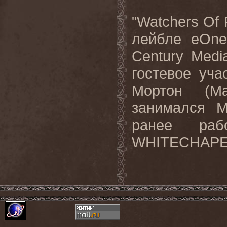
"Watchers Of 
лейбле eOne
Century Medi
гостевое уч
Мортон (Ma
занимался М
ранее ра
WHITECHAPEL