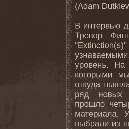
(Adam Dutkiew
В интервью 
Тревор Фип
"
Extinction
(
s
)
узнаваемыми
уровень. На
которыми мы
откуда вышла
ряд новых 
прошло четы
материала. 
выбрали из н