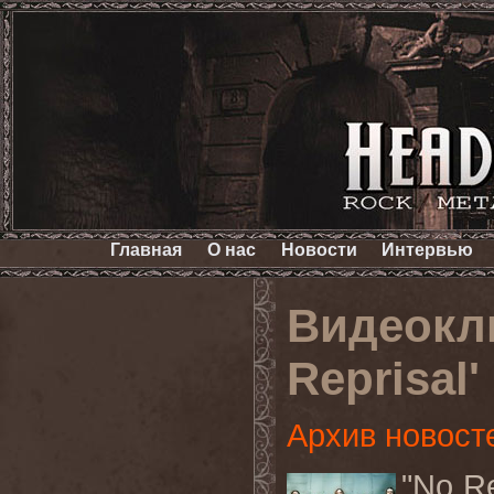
Главная
О нас
Новости
Интервью
Видеокл
Reprisal'
Архив новост
"
No
Re