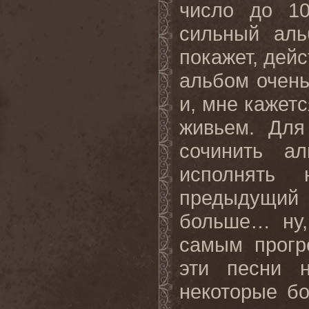
число до 1
сильный аль
покажет, дейс
альбом очень
и, мне кажетс
живьем. Для
сочинить а
исполнять 
предыдущий
больше… ну,
самым прогр
эти песни 
некоторые б