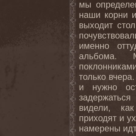
мы определе
наши корни 
выходит стол
почувствова
именно отту
альбома.
поклонниками
только вчера
и нужно ос
задержаться
видели, ка
приходят и у
намерены идт