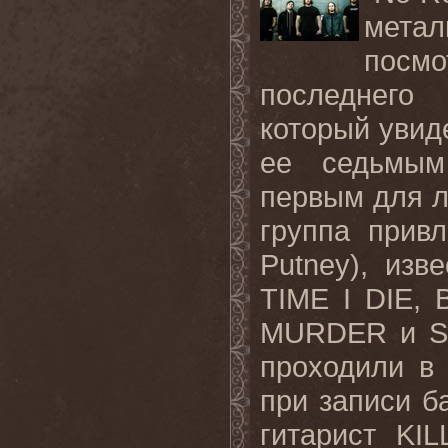
мет
посм
последнего
который увиде
ее седьмым
первым для л
группа прив
Putney), изв
TIME I DIE,
MURDER и SI
проходили в 
при записи б
гитарист
KIL