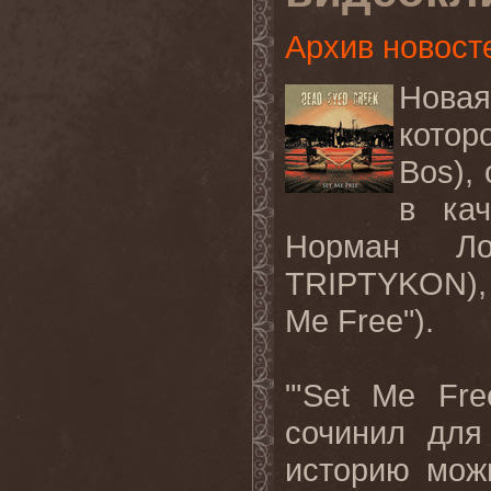
Архив новост
Новая
котор
Bos),
в кач
Норман Ло
TRIPTYKON),
Me Free"
).
"'
Set
Me
Fre
сочинил для
историю мож