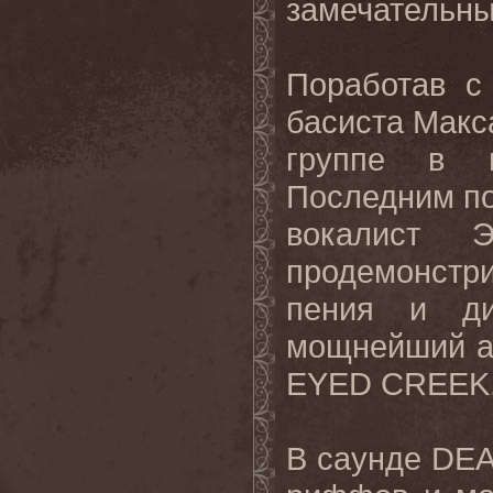
замечательны
Поработав с
басиста Макс
группе в 
Последним по
вокалист Э
продемонст
пения и ди
мощнейший а
EYED CREEK
В саунде DE