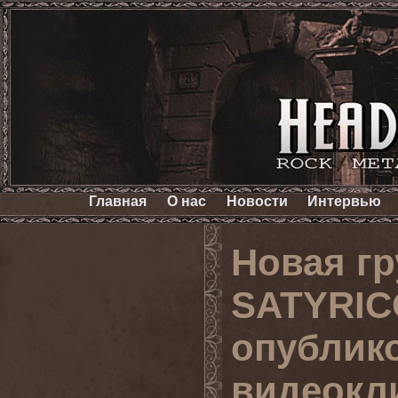
Главная
О нас
Новости
Интервью
Новая гр
SATYRIC
опублик
видеокл