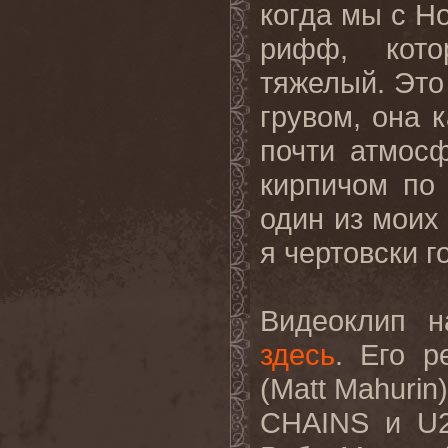
когда мы с Н
рифф, кото
тяжелый. Это
грувом, она 
почти атмосф
кирпичом по 
один из моих
я чертовски г
Видеоклип н
здесь
. Его 
(
Matt
Mahurin
CHAINS
и
U