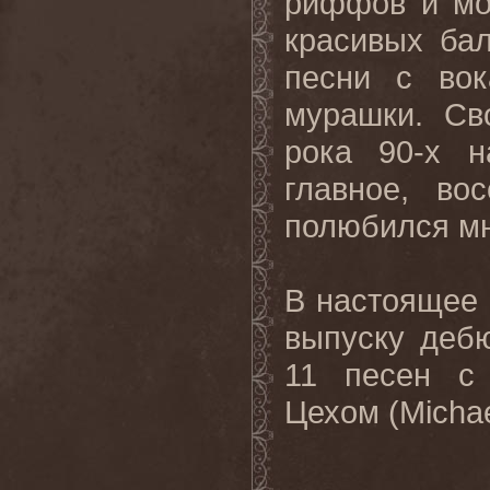
риффов и мон
красивых ба
песни с вок
мурашки. Св
рока 90-х н
главное, во
полюбился мн
В настоящее
выпуску деб
11 песен с
Цехом (Micha