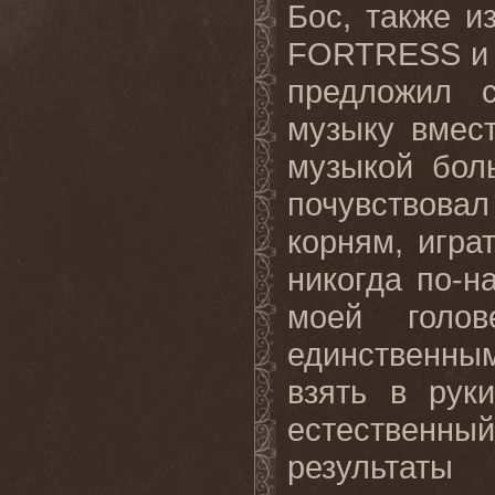
Бос, также и
FORTRESS и 
предложил с
музыку вмес
музыкой
бол
почувствова
корням, игра
никогда по-н
моей голо
единственны
взять в рук
естественн
результа