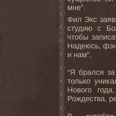
мне”.
Фил Экс заяв
студию с Бо
чтобы записат
Надеюсь, фэн
и нам”.
“Я брался за
только уник
Нового года
Рождества, ре