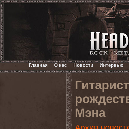
Главная
О нас
Новости
Интервью
Гитарист
рождест
Мэна
Архив новост