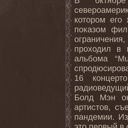
В октябр
североамерика
котором его
показом фил
ограничени
проходил в 
альбома “Mu
спродюсиров
16 концерт
радиоведущий
Болд Мэн ок
артистов, съ
пандемии. Из
это первый в