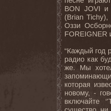
песне играют
BON JOVI и 
(Brian Tichy)
Оззи Осборн
FOREIGNER и Б
“Каждый год 
радио как буд
же. Мы хоте
запоминающ
которая изве
новому, - го
включайте ‘
существо ни