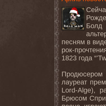
Сейча
Рожд
Болд
альте
песням в виде
рок-прочтен
1823 года “'Tw
Продюсером
лауреат прем
Lord-Alge),
Брюсом Спри