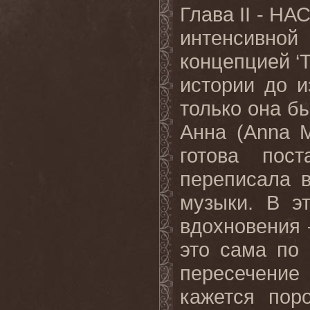
Глава
II
- НАС
интенсивной
концепцией ‘
истории до и
только она б
Анна (
Anna
готова пос
переписала в
музыки. В э
вдохновения 
это сама по
пересечение
кажется пор