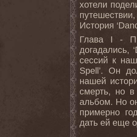
хотели подел
путешествии
История
‘Dan
Глава
I
- ПР
догадались, ‘
сессий к наш
Spell
’. Он д
нашей истори
смерть, но в
альбом. Но он
примерно го
дать ей еще 