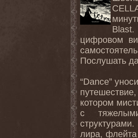
CELL
минут
Blast
.
цифровом ви
самостояте
Послушать
д
“
Dance
” унос
путешествие
котором мист
с тяжелым
структурами
лира, флейта