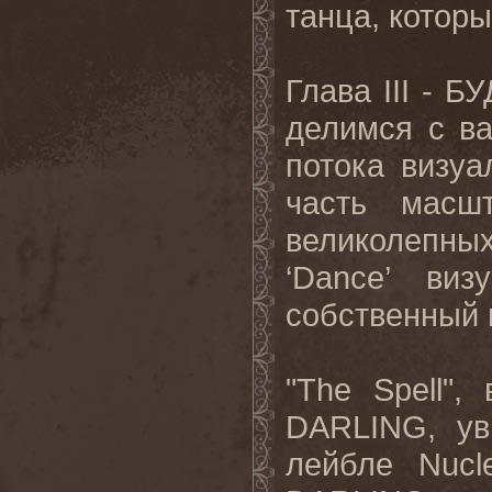
танца, котор
Глава
III
- БУ
делимся с ва
потока визуа
часть масш
великолепн
‘
Dance
’ виз
собственный 
"The Spell"
DARLING, ув
лейбле Nucl