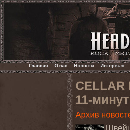
Главная
О нас
Новости
Интервью
CELLAR 
11-минут
Архив новост
Швей