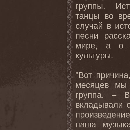
группы. Ис
танцы во вр
случай в ис
песни расск
мире, а о 
культуры.
"Вот причина
месяцев мы 
группа. – В
вкладывали 
произведени
наша музык