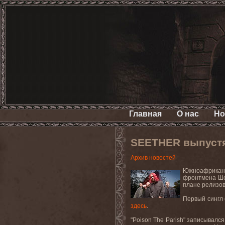
Главная
О нас
Но
SEETHER выпустят
Архив новостей
Южноафриканс
фронтмена Шо
плане релизов
Первый сингл 
здесь
.
"
Poison
The
Parish
" записывался