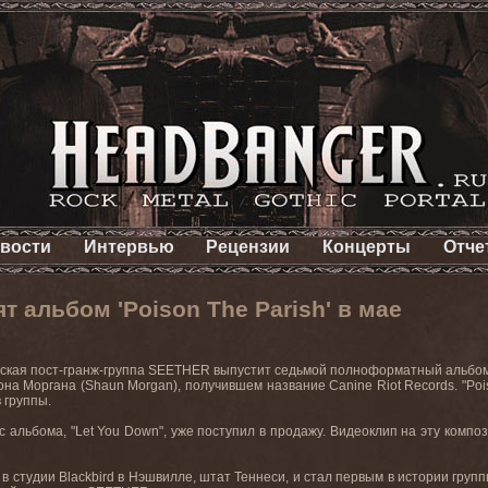
вости
Интервью
Рецензии
Концерты
Отче
 альбом 'Poison The Parish' в мае
кая пост-гранж-группа
SEETHER
выпустит седьмой полноформатный альбом
на Моргана (
Shaun
Morgan
), получившем название
Canine
Riot
Records
. "
Poi
 группы.
с альбома, "
Let
You
Down
", уже поступил в продажу. Видеоклип на эту комп
 в студии
Blackbird
в Нэшвилле, штат Теннеси, и стал первым в истории груп