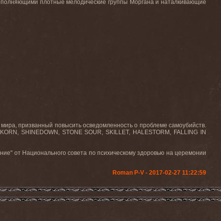
дополняющими плотные мелодические группы Моргана и наталкивающие
 мира, призванный повысить осведомленность о проблеме самоубийств.
KORN, SHINEDOWN, STONE SOUR, SKILLET, HALESTORM, FALLING IN
ение" от Национального совета по психическому здоровью на церемонии
Roman P-V - 2017-02-27 11:22:59