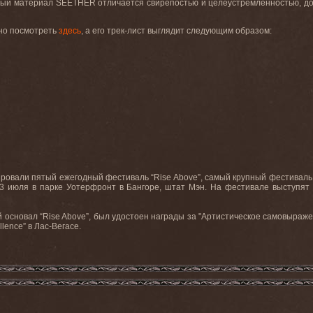
вый материал
SEETHER
отличается свирепостью и целеустремленностью, 
но посмотреть
здесь
, а его трек-лист выглядит следующим образом:
ровали пятый ежегодный фестиваль “
Rise
Above
”, самый крупный фестиваль
 23 июля в парке Уотерфронт в Бангоре, штат Мэн. На фестивале выступят
 основал “
Rise
Above
”, был удостоен награды за "Артистическое самовыраж
llence
” в Лас-Вегасе.