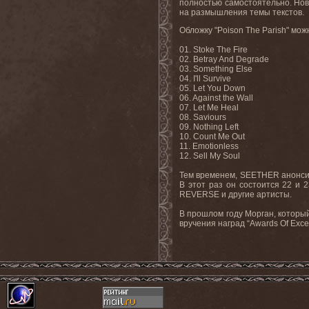
полностью самостоятельно. Но
на размышления темы текстов.
Обложку "
Poison
The
Parish
" мож
01.
Stoke The Fire
02. Betray And Degrade
03. Something Else
04. I'll Survive
05. Let You Down
06. Against the Wall
07. Let Me Heal
08. Saviours
09. Nothing Left
10. Count Me Out
11. Emotionless
12. Sell
My
Soul
Тем временем,
SEETHER
анонси
В этот раз он состоится 22 и
REVERSE
и другие артисты
.
В прошлом году Морган, который
вручения наград “
Awards
Of
Exce