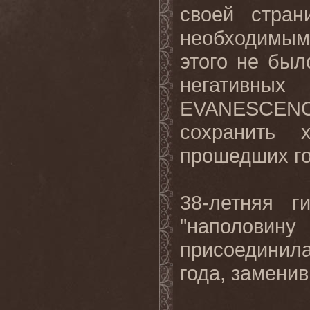
своей стран
необходимым
этого не бы
негативны
EVANESCENCE
сохранить 
прошедших год
38-летняя г
"наполовину
присоединил
года, заменив