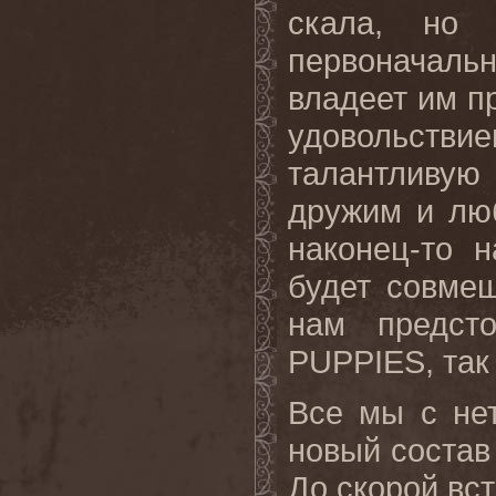
скала, но 
первоначал
владеет им п
удовольств
талантливую
дружим и люб
наконец-то 
будет совмещ
нам предст
PUPPIES, так 
Все мы с не
новый состав
До скорой вст