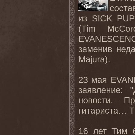
соста
из SICK PUP
(Tim McCor
EVANESCENCE 
заменив нед
Majura).
23 мая EVAN
заявление: 
новости. П
гитариста… Т
16 лет Тим 