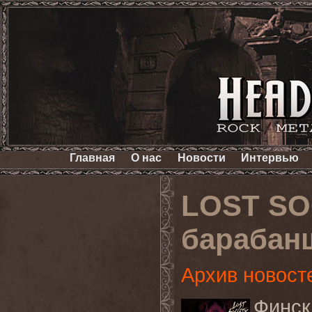
Главная
О нас
Новости
Интервью
LOST SO
барабан
Архив новост
Финс