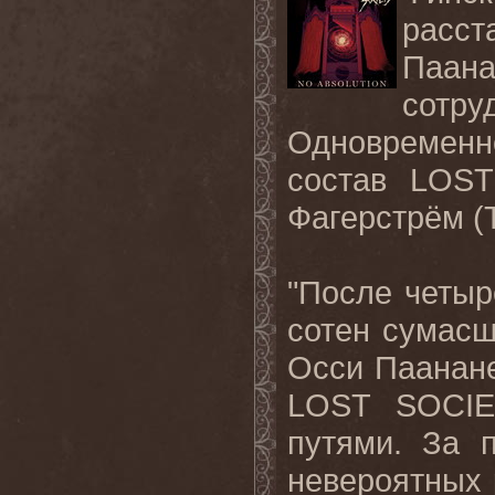
расс
Паа
сотру
Одновременн
состав LOST
Фагерстрём (T
"После четы
сотен сумас
Осси Паанане
LOST SOCIE
путями. За 
невероятных 