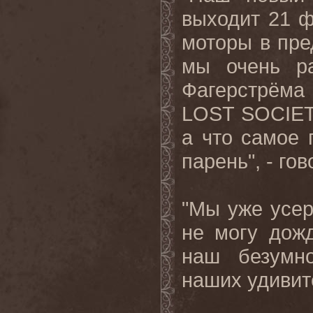
выходит 21 ф
моторы в пре
мы очень ра
Фагерстрёма
LOST SOCIETY
а что самое 
парень", - го
"Мы уже усер
не могу дож
наш безумн
наших удивит