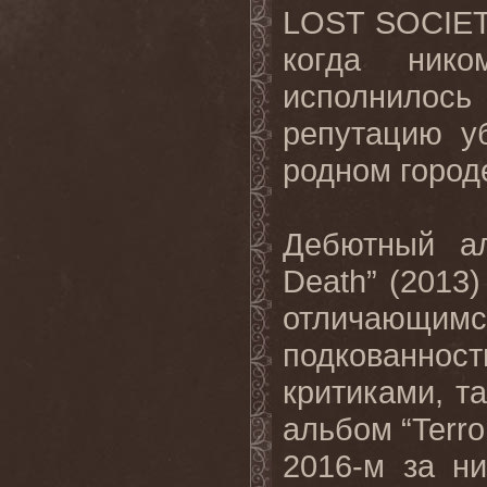
LOST SOCIET
когда ник
исполнилось
репутацию у
родном город
Дебютный а
Death” (2013
отличающимс
подкованнос
критиками, т
альбом “Terro
2016-м за н