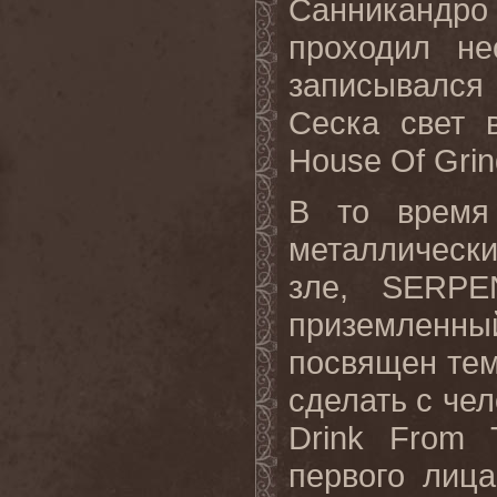
Санникандро 
проходил н
записывался 
Сеска свет 
House
Of
Grin
В то время 
металлическ
зле,
SERPE
приземленн
посвящен тем
сделать с чел
Drink
From
первого лица