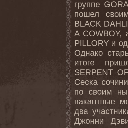
группе
GORA
пошел свои
BLACK
DAHL
A
COWBOY
,
PILLORY
и о
Однако стар
итоге приш
SERPENT
O
Сеска сочини
по своим ны
вакантные м
два участни
Джонни Дэв