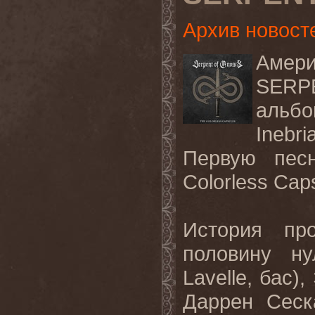
Архив новост
Аме
SERP
альб
Inebr
Первую пес
Colorless
Cap
История пр
половину н
Lavelle
, бас),
Даррен Сеск