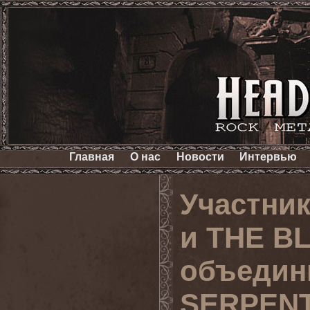
Главная
О нас
Новости
Интервью
Участни
и THE B
объедин
SERPENT