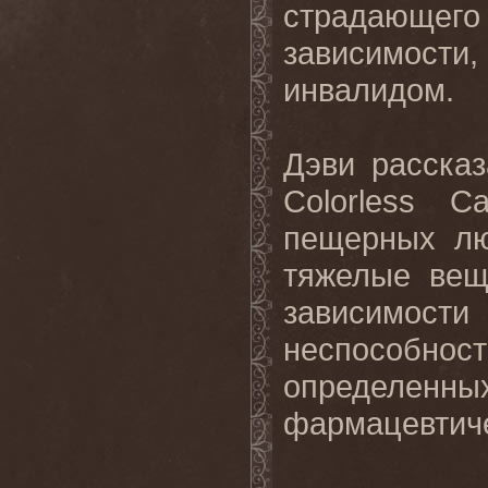
страдающег
зависимости
инвалидом.
Дэви расска
Colorless
Ca
пещерных лю
тяжелые вещ
зависимос
неспособн
определенн
фармацевтиче