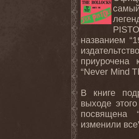
самы
леге
PIST
названием “
издательтств
приурочена 
“
Never
Mind
T
В книге под
выходе этого
посвящена 
изменили все”