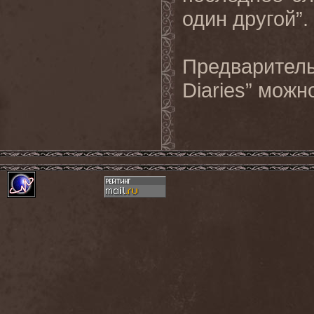
один другой”.
Предварител
Diaries
” можн