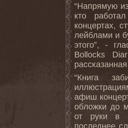
“Напрямую из
кто работа
концертах, с
лейблами и б
этого”, - гл
Bollocks
Diar
рассказанная 
“Книга за
иллюстраци
афиш концер
обложки до м
от руки в 
последнее сл