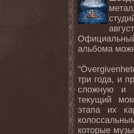
метал
студ
авг
Официальны
альбома
мож
"Övergivenhe
три
года
,
и
п
сложную
и
текущий
мом
этапа
их
ка
колоссальн
которые музы