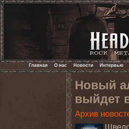
Главная
О нас
Новости
Интервью
Новый а
выйдет в
Архив новост
Шведс