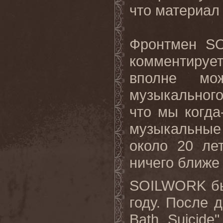
что материал 
Фронтмен
S
комментируе
вполне мо
музыкальног
что мы когда
музыкальные
около 20 ле
ничего ближе 
SOILWORK
б
году. После 
Bath
Suicide
"