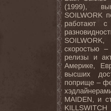
(1999), 
SOILWORK
п
работают с
разновиднос
SOILWORK
,
скоростью –
релизы и ак
Америке, Ев
высших дос
поприще – фе
хэдлайнера
MAIDEN
, и 
KILLSWITCH