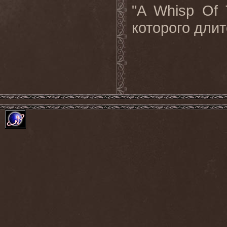
"
A
Whisp
Of
которого длит