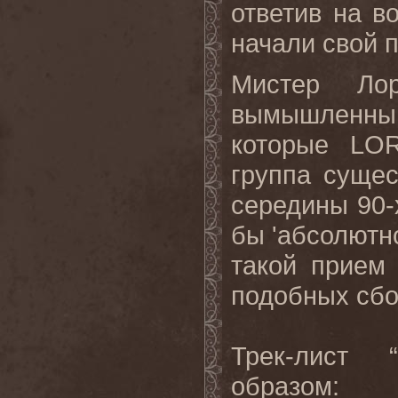
ответив на в
начали свой п
Мистер Лорд
вымышленный
которые LO
группа сущес
середины 90-
бы 'абсолютно
такой прием
подобных сбо
Трек-лист “
образом: