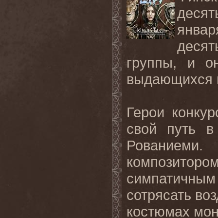
десят
январ
деся
группы, и о
выдающихся и
Герои конкур
свой путь в
Рованиеми.
композито
симпатичным
сотрясать во
костюмах мон