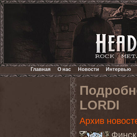
Главная
О нас
Новости
Интервью
Подробн
LORDI
Архив новост
Финск