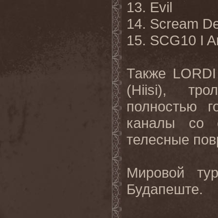
13. Evil
14. Scream D
15. SCG10 I 
Также LORDI
(Hiisi), т
полностью г
каналы со 
телесные пов
Мировой ту
Будапеште.