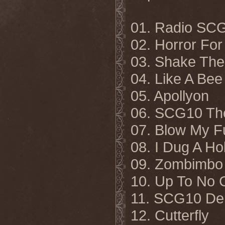
01. Radio SC
02. Horror For
03. Shake The
04. Like A Be
05. Apollyon
06. SCG10 Th
07. Blow My F
08. I Dug A Ho
09. Zombimbo
10. Up To No
11. SCG10 De
12. Cutterfly