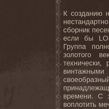
К созданию 
нестандартно: 
сборник песе
если бы LOR
Группа пол
золотого в
технически,
винтажными 
своеобраз
принадлеж
времени. С 
воплотить ме