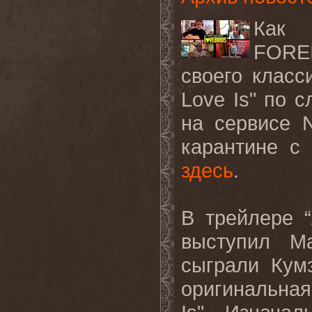
Как
FORE
своего класс
Love
Is
" по 
на сервисе
N
карантине 
здесь
.
В трейлере 
выступил М
сыграли Кум
оригинальная