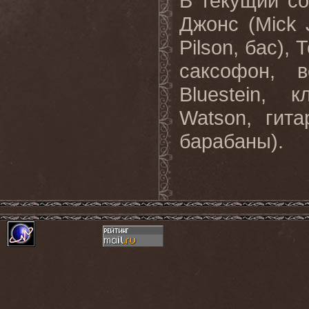
В текущий с
Джонс (
Mick
Pilson
, бас), 
саксофон, 
Bluestein
, к
Watson
, гит
барабаны).