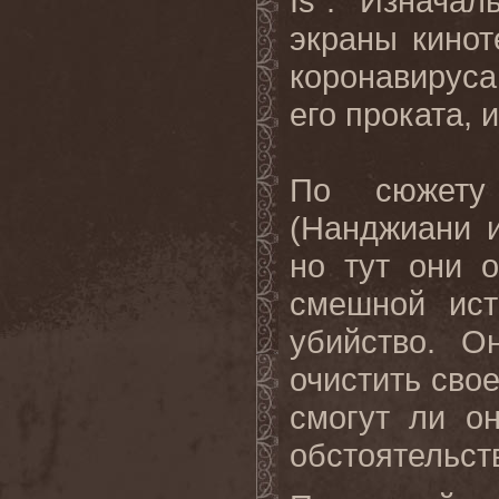
Is
". Изнача
экраны кинот
коронавирус
его проката, 
По сюжету 
(Нанджиани и
но тут они 
смешной ист
убийство. О
очистить сво
смогут ли о
обстоятельст