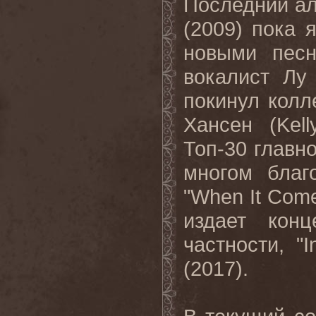
Последний а
(2009) пока 
новыми песн
вокалист Лу
покинул колл
Хансен (
Kell
Топ-30 главно
многом благ
"
When
It
Com
издает кон
частности, "
I
(2017).