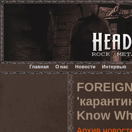
Главная
О нас
Новости
Интервью
FOREIGN
'каранти
Know Wha
Архив новост