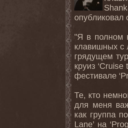
Shan
опубликовал
"
Я
в
полном
клавишных
с
грядущем
ту
круиз
‘Cruise 
фестивале
‘P
Те, кто немно
для меня важ
как группа п
Lane
’ на ‘
Pro