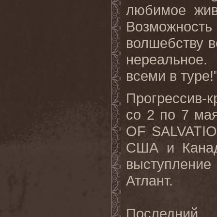
любимое жив
Возможность
волшебству в
нереальное.
всеми в туре!
Прогрессив-к
со 2 по 7 ма
OF
SALVATI
США и Канад
выступление
Атлант.
Последний