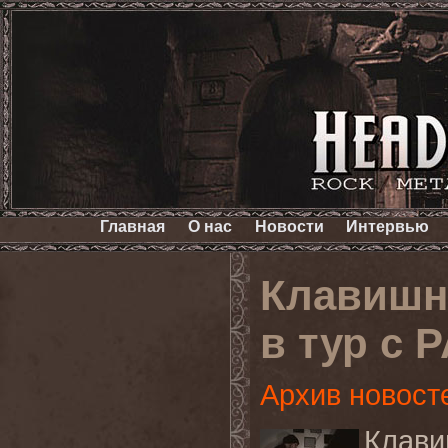
Главная
О нас
Новости
Интервью
Клавишн
в тур с 
Архив новост
Клави