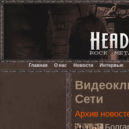
Главная
О нас
Новости
Интервью
Видеокли
Сети
Архив новост
Болг