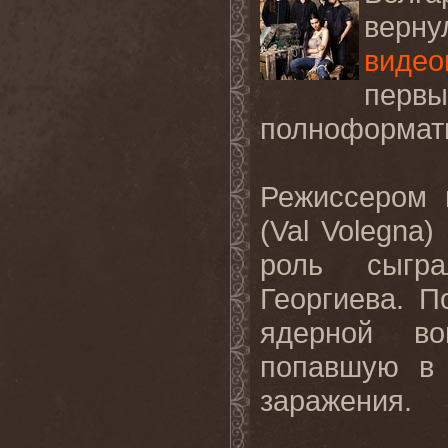
верну
видео
первы
полноформатн
Режиссером 
(Val Volegna)
роль сыгр
Георгиева. 
ядерной во
попавшую в 
заражения.