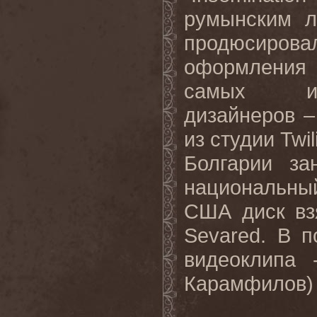
румынским л
продюсирова
оформления
самых изв
дизайнеров –
из студии Twi
Болгарии за
национальны
США диск вз
Sevared. В 
видеоклипа 
Карамфилов) и