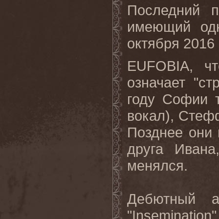
Последний 
имеющий одн
октября 2016 
EUFOBIA, чт
означает "с
году Софии 
вокал), Стефф
Позднее они 
друга Ивана
менялся.
Дебютный а
"Inseminati