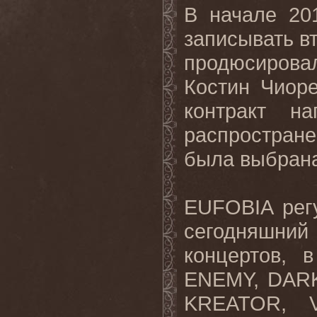
В начале 20
записывать вт
продюсирова
Костин Чиоре
контракт н
распростран
была выбрана 
EUFOBIA рег
сегодняшни
концертов, 
ENEMY, DARK
KREATOR, 