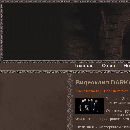
Главная
О нас
Но
Видеоклип DARKAN
Архив новостей
|
English version
"
Inhuman
Spiri
долгожданном 
Участники гру
различные сти
чем-то, что распространяет беды
Сведением и мастерингом "Inhu