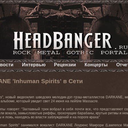
вости
Интервью
Рецензии
Концерты
Отче
E 'Inhuman Spirits' в Сети
ts
", новый видеоклип шведских мелодик-дэт-трэш-металлистов DARKANE, 
альбоме, который увидит свет 24 июня на лейбле
Massacre
.
ппы говорят: "Заглавный трек вобрал в себя почти все, что представляют 
ли вокала, замысловатые риффы, грохочущие барабаны, крутые ритмы и немно
 и ложь, находясь во власти заблуждений и на пороге краха".
man Spirits" занимался вокалист DARKANE Лоуренс Макрори (Lawrence Mackr