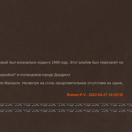
орый
был
изначально
издан
в
1999
году
.
Этот
альбом
был
перезалит
на
oppodium
” в голландском городе Дордрехт.
бле
Massacre
. Несмотря на столь продолжительное отсутствие на сцене,
Roman P-V - 2022-04-27 10:20:32