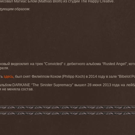
совал Матиас Блом (Mathias Blom) из студии The Happy Creative.
едующим образом:
новый
видеоклип
на
трек
"Convicted"
с
дебютного
альбома
“Rusted Angel”,
кот
реля
.
ть
здесь
, был снят Филиппом Кохом (
Philipp
Koch
) в 2014 году в зале “
Bibelot
P
 альбом
DARKANE
“
The
Sinister
Supremacy
” вышел 28 июня 2013 года на лей
и не меняла состав.