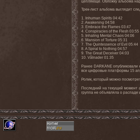
цепляюще. Обложку альбома нари
Трек-лист альбома выглядит сл
1.
Inhuman Spirits 04:42
2. Awakening 04:58
3. Embrace the Flames 03:47
4. Conspiracies of the Flesh 03:55
5. Inhaling Mental Chaos 04:06
6. Mansion of Torture 05:31
7. The Quintessence of Evil 05:44
8. A Spiral to Nothing 04:57
9. The Great Deceiver 04:03
10. Vålnader 01:35
Ранее
DARKANE
опубликовали
все
цифровые
платформы
15
ап
Ролик, который можно посмотре
Последний на текущий момент
группа не объявляла о распаде 