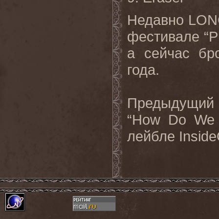
Недавно
LON
фестивале “
P
а сейчас бр
года.
Предыдущий
“How Do We 
лейбле
Inside