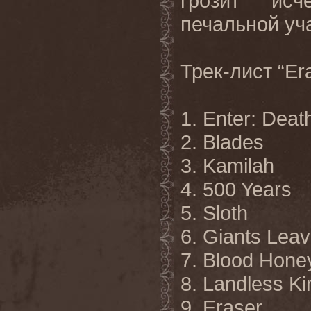
грозит исч
печальной
уч
Трек-лист
“Er
1. Enter: Deat
2. Blades
3. Kamilah
4. 500 Years
5. Sloth
6. Giants Leav
7. Blood Hone
8. Landless Ki
9. Eraser