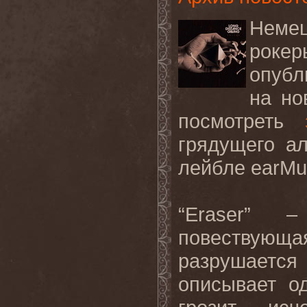
Немец
рок
опубл
на но
посмотреть
грядущего а
лейбле
earMu
“
Eraser
” – 
повествующа
разрушается 
описывает о