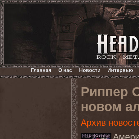
Главная
О нас
Новости
Интервью
Риппер О
новом а
Архив новост
Амери