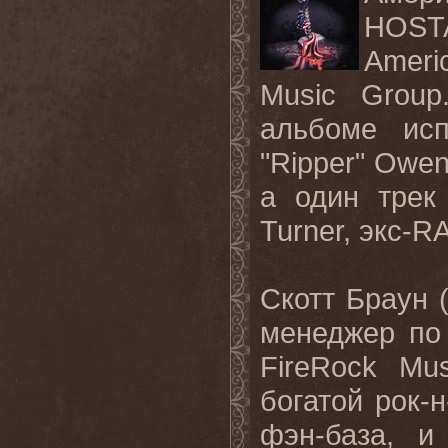
HOS
Ameri
Music Group
альбоме ис
"
Ripper
"
Owen
а один трек
Turner
, экс-
R
Скотт Браун 
менеджер по
FireRock
Mus
богатой рок-
фэн-база, и