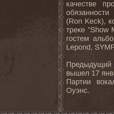
качестве
пр
обязанности
(Ron Keck),
к
треке
"Show 
гостем
альб
Lepond, SYM
Предыдущий
вышел
17
янв
Партии вока
Оуэнс.