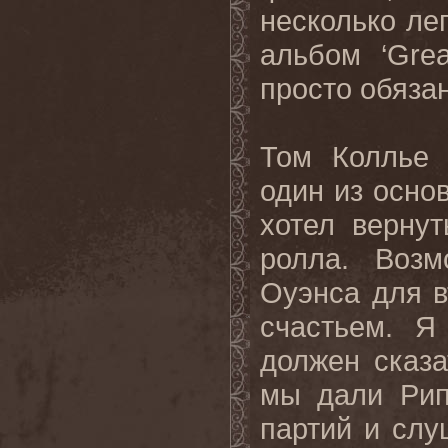
несколько ле
альбом ‘
Grea
просто обязан
Том Коллье 
один из осно
хотел вернут
ролла. Возм
Оуэнса для в
счастьем. Я
должен сказа
мы дали Рип
партий и слу