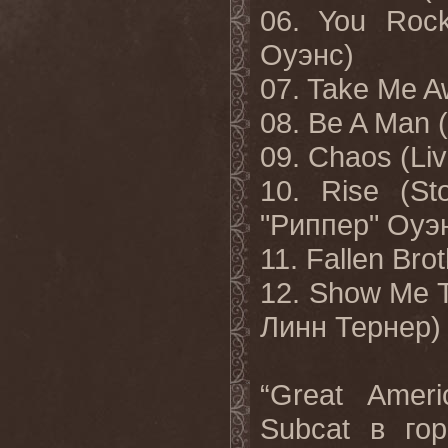
06. You Roc
Оуэнс
)
07. Take Me A
08. Be A Man (
09. Chaos (Liv
10. Rise (St
"
Риппер
"
Оуэ
11. Fallen Brot
12. Show Me T
Линн
Тернер
)
“Great Amer
Subcat
в
го