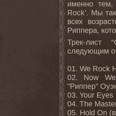
именно тем,
Rock
’. Мы т
всех возраст
Риппера, кот
Трек-лист “
следующим о
01.
We Rock H
02. Now We 
"
Риппер
"
Оуэ
03. Your Eyes 
04. The Master
05. Hold On (
в