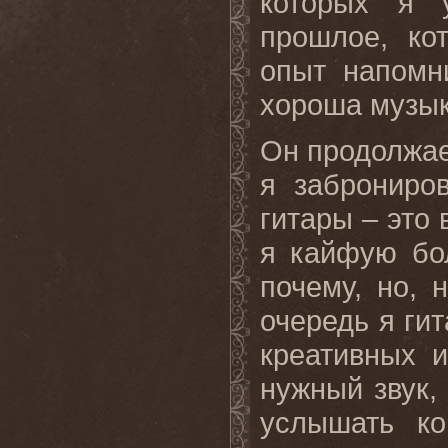
которых я 
прошлое, ко
опыт напомн
хороша музык
Он продолжае
я заброниро
гитары – это 
я кайфую бол
почему, но, 
очередь я гит
креативных 
нужный звук,
услышать ко