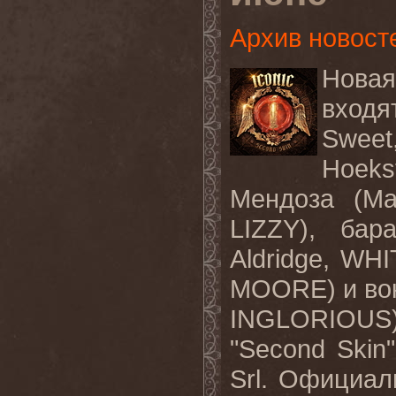
Архив новост
Новая
входя
Sweet
Hoeks
Мендоза (M
LIZZY), ба
Aldridge, W
MOORE) и вок
INGLORIOUS
"Second Skin
Srl. Официал