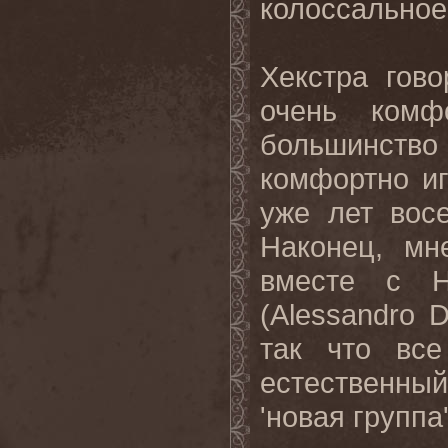
колоссальное
Хекстра гов
очень комф
большинство
комфортно и
уже лет вос
Наконец, мн
вместе с Н
(Alessandro 
так что все
естественны
'новая группа'