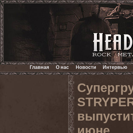
Главная
О нас
Новости
Интервью
Супергру
STRYPER
выпусти
июне