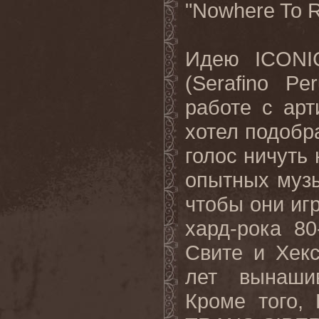
"Nowhere To 
Идею ICONI
(Serafino P
работе с арт
хотел подобр
голос ничуть 
опытных музы
чтобы они иг
хард-рока 8
Свите и Хекс
лет вынаши
Кроме того,