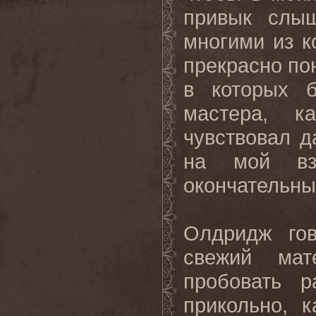
привык слыш
многими из к
прекрасно пон
в которых б
мастера, к
чувствовал д
на мой вз
окончательны
Олдридж гов
свежий мат
пробовать р
прикольно, 