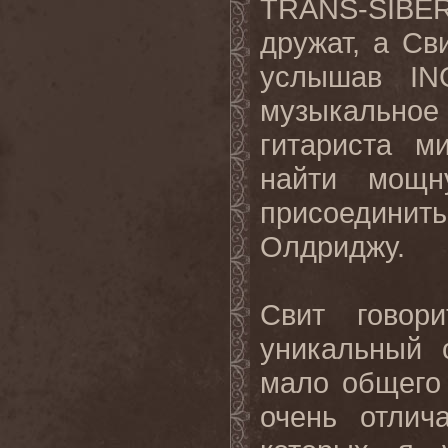
TRANS-SIB
дружат, а Св
услышав IN
музыкальное
гитариста м
найти мощн
присоедини
Олдриджу.
Свит говор
уникальный 
мало общего
очень отлич