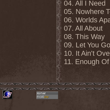
04. All I Need
05. Nowhere 
06. Worlds Apa
07. All About
08. This Way
09. Let You G
10. It Ain't Ove
11. Enough Of