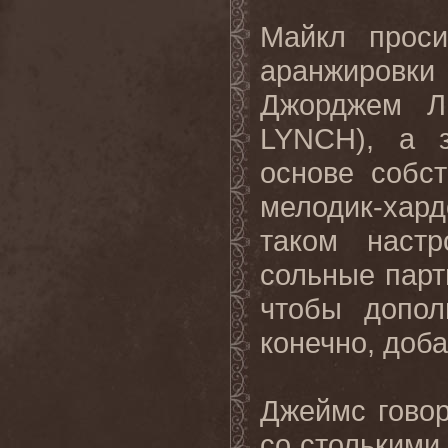
Майкл прос
аранжировк
Джорджем Л
LYNCH), а 
основе собс
мелодик-хар
таком наст
сольные парт
чтобы допол
конечно, доба
Джеймс говор
со столькими 