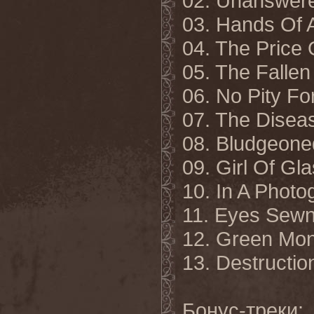
02. Unanswer
03. Hands Of A
04. The Price 
05. The Fallen
06. No Pity F
07. The Disea
08. Bludgeone
09. Girl Of Gl
10. In A Photo
11. Eyes Sewn
12. Green Mon
13. Destructio
Бонус-треки: