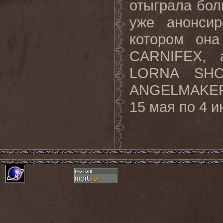
отыграла бол
уже анонсир
котором она
CARNIFEX, 
LORNA SH
ANGELMAKER 
15
мая
по
4
и