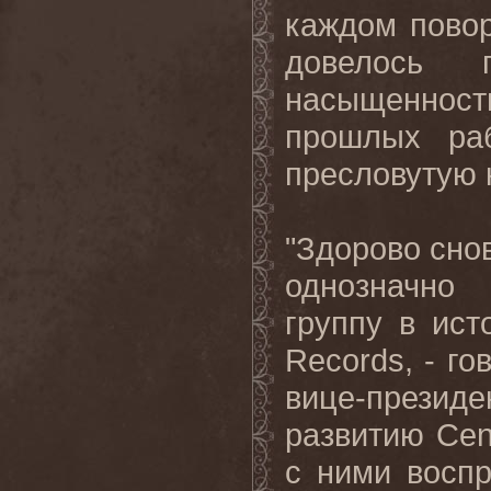
каждом повор
довелось 
насыщеннос
прошлых раб
пресловутую 
"Здорово сно
однозначно
группу в ист
Records, - го
вице-прези
развитию Cen
с ними восп