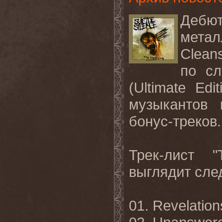
Дебю
метал
Cleans
по сл
(
Ultimate
Edit
музыкантов 
бонус-треков.
Трек-лист "
выглядит сл
01. Revelations