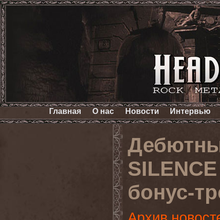
Главная
О нас
Новости
Интервью
Дебютны
SILENCE 
бонус-т
Архив новост