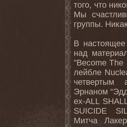
того, что ник
Мы счастли
группы. Никак
В настоящее
над материа
"Become The 
лейбле Nuclea
четвертым 
Эрнаном “Эдд
ex-ALL SHALL
SUICIDE SI
Митча Лакер