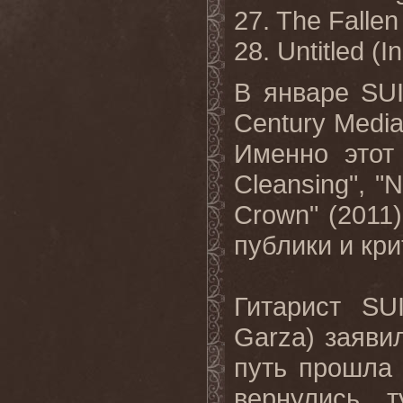
27. The Fallen
28. Untitled (
В
январе
SU
Century Medi
Именно
этот
Cleansing", "
Crown" (2011
публики
и
кри
Гитарист SU
Garza) заяви
путь прошла 
вернулись 