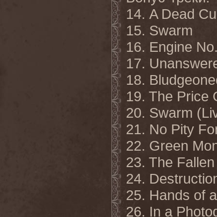
14. A Dead Cu
15. Swarm
16. Engine No.
17. Unanswered
18. Bludgeoned
19. The Price 
20. Swarm (Liv
21. No Pity Fo
22. Green Mons
23. The Fallen 
24. Destruction
25. Hands of a
26. In a Photo