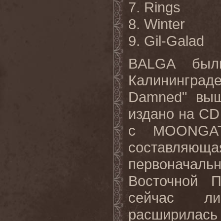
7. Rings
8. Winter
9. Gil-Galad
BALGA был
Калининграде
Damned" выш
издано на C
с MOONGAT
составляющ
первоначал
Восточной П
сейчас ли
расширилась 