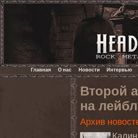
Главная
О нас
Новости
Интервью
Второй 
на лейбл
Архив новост
Калин