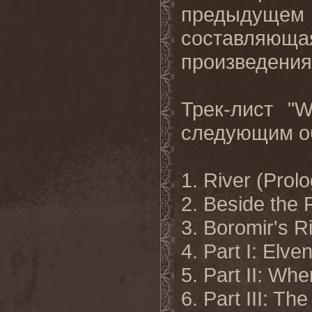
предыдущ
составля
произведениях
Трек-лист "
следующим о
1. River (Prol
2. Beside the 
3. Boromir's R
4. Part I: Elve
5. Part II: W
6. Part III: T