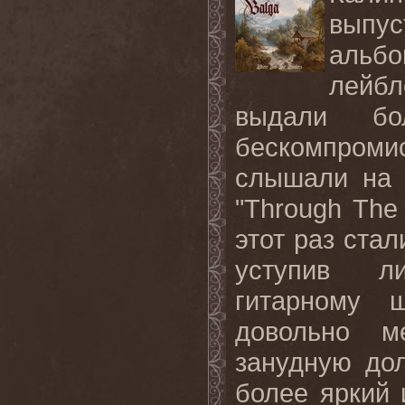
выпу
альб
лейбл
выдали бо
бескомпромис
слышали на 
"Through The
этот раз ста
уступив л
гитарному 
довольно м
занудную до
более яркий 