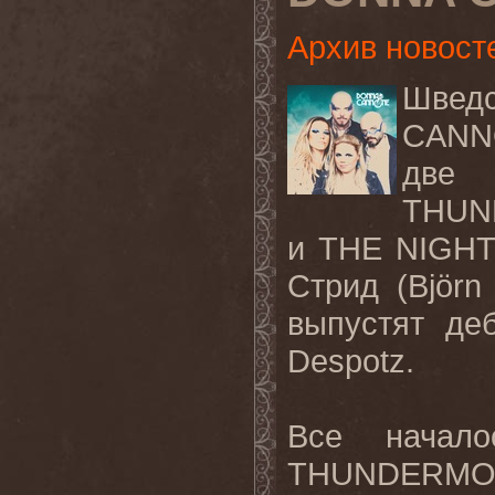
Архив новост
Швед
CANN
две
THU
и
THE NIGH
Стрид (
Björn 
выпустят де
Despotz
.
Все начало
THUNDERMO