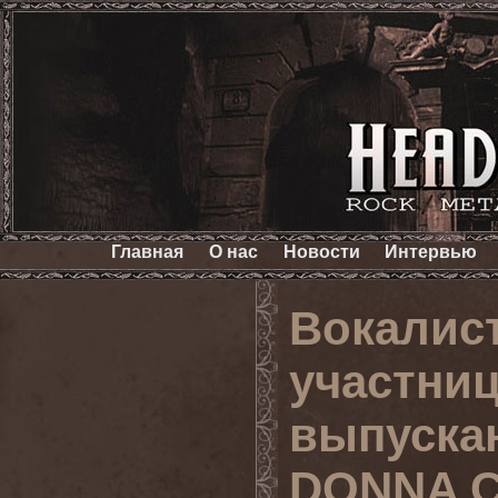
Главная
О нас
Новости
Интервью
Вокалис
участн
выпуска
DONNA 