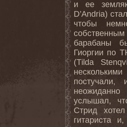
и ее земляк
D
’
Andria
) ста
чтобы немн
собственны
барабаны б
Гиоргии по
T
(
Tilda
Stenqvi
нескольким
постучали,
неожиданно
услышал, чт
Стрид хотел
гитариста и