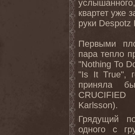
услышанного
квартет уже з
руки
Despotz
Первыми пло
пара тепло п
"
Nothing
To
D
"
Is
It
True
", 
приняла бы
CRUCIFIED
Karlsson
).
Грядущий п
одного с гр