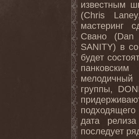
известным ш
(
Chris
Laney
мастеринг 
Свано (
Dan
SANITY
) в с
будет состоя
панковским
мелодичный 
группы,
DON
придержива
подходящего 
дата релиза
последует ря