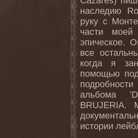
Cazares) пиш
наследию Ro
руку с Монт
части моей
эпическое. 
все остальн
когда я за
помощью подк
подробности
альбома 'D
BRUJERIA. М
документал
истории лейб