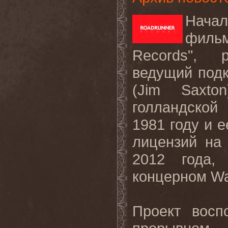
Нача
филь
Records", 
ведущий подк
(Jim Saxto
голландской
1981 году и 
лицензий на
2012 года,
концерном Wa
Проект восп