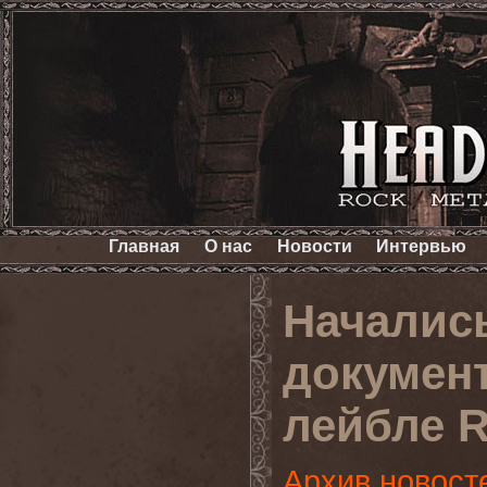
Главная
О нас
Новости
Интервью
Началис
докумен
лейбле R
Архив новост