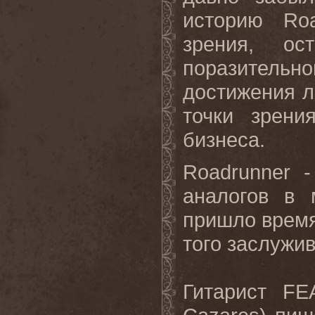
историю Roa
зрения, о
поразител
достижения л
точки зрени
бизнеса.
Roadrunner 
аналогов в 
пришло время 
того заслужив
Гитарист F