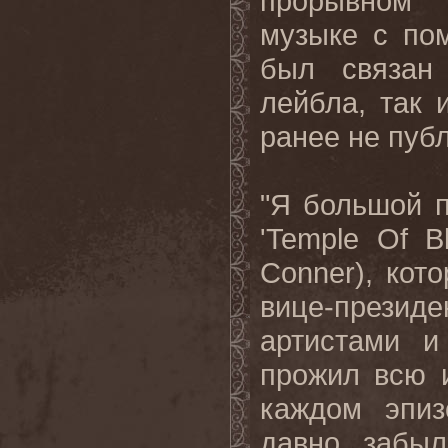
прорывном 
музыке с по
был связан 
лейбла, так 
ранее не пуб
"Я большой 
'Temple Of B
Conner), кот
вице-президе
артистами и
прожил всю 
каждом эпиз
давно забыл