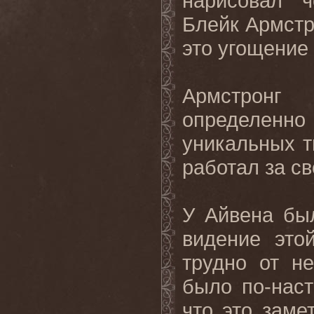
нарисовал 
Блейк Армстр
это угощение 
Армстронг 
определенн
уникальных т
работал за св
У Айвена бы
видение это
трудно от н
было по-нас
что это заме