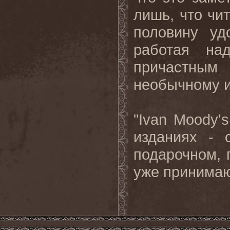
лишь, что чит
половину уд
работая на
причастным
необычному и
"Ivan Moody's
изданиях - 
подарочном, 
уже принимаю