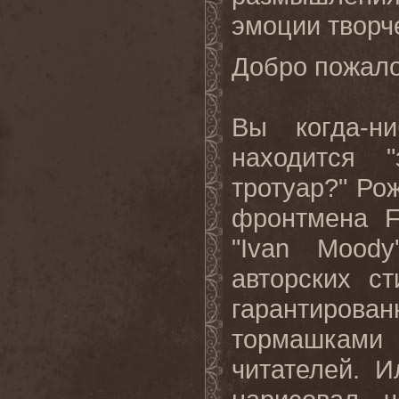
эмоции творч
Добро пожалов
Вы когда-н
находится 
тротуар?" Р
фронтмена 
"Ivan Moody
авторских с
гарантирован
тормашками
читателей. 