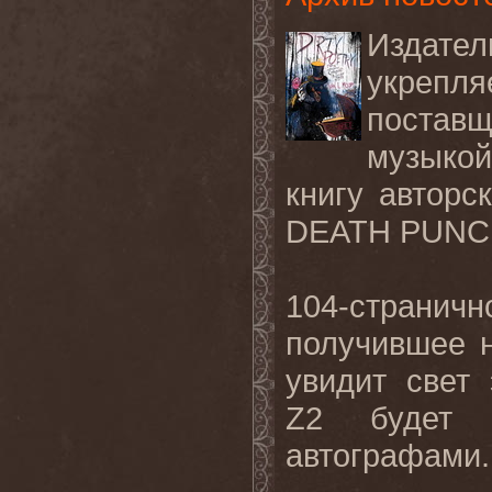
Издате
укреп
поставщ
музыкой
книгу автор
DEATH PUNCH
104-странич
получившее на
увидит свет
Z2 будет 
автографами.