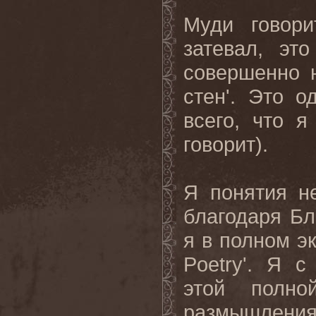
Муди говори
затевал, эт
совершенно н
стен'. Это 
всего, что я
говорит).
Я понятия не
благодаря Бл
я в полном эк
Poetry'. Я 
этой полно
размышления