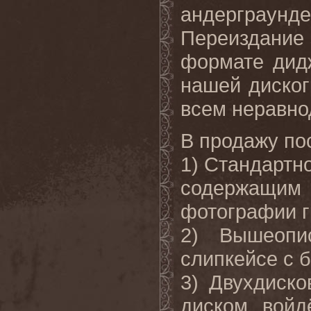
андерграун
Переиздание 
формате дид
нашей диско
всем неравн
В продажу по
1) Стандартно
содержащи
фотографии гр
2) Вышеопи
слипкейсе с 
3) Двухдиск
диском войд