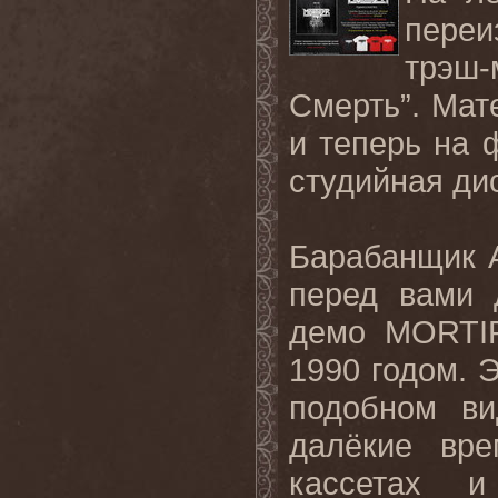
переи
трэш
Смерть”. Мат
и теперь на 
студийная ди
Барабанщик А
перед вами 
демо MORTIF
1990 годом. 
подобном ви
далёкие вр
кассетах и