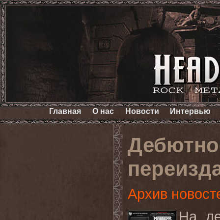
Главная
О нас
Новости
Интервью
Дебютно
переизд
Архив новост
На ле