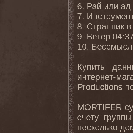
6. Рай или ад
7. Инструмен
8. Странник в
9. Ветер 04:3
10. Бессмысл
Купить дан
интернет-м
Productions п
MORTIFER сущ
счету групп
несколько де