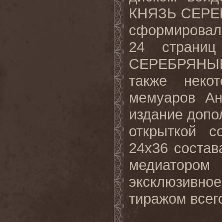
КНЯЗЬ СЕРЕБ
сформировал
24 страниц
СЕРЕБРЯНЫЙ,
также неко
мемуаров Ан
издание допо
открыткой с
24х36 соста
медиаторо
эксклюзивно
тиражом всего