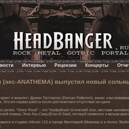
вости
Интервью
Рецензии
Концерты
Отче
н (экс-ANATHEMA) выпустил новый сольн
тарист и вокалист Дункан Паттерсон (
Duncan
Patterson
), ранее участвовавш
а. Это
его
первая
работа
после
шестилетнего
отсутствия
на
сцене.
сс-релиз, “
Grace
Road
” – это "лоуфайный готический опус, местами напоми
нской певицы Энас Аль-Саид (
Enas
Al
-
Said
), который привносит в музыку крас
ывался в студиях
Articulo
123 в городе Монтеррей (Мексика) и в
Aeonic
Studio
н
.