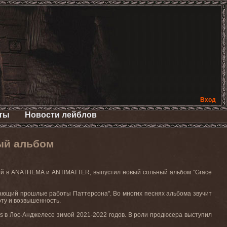
Вход
ты
Новости лейблов
ый альбом
ий в
ANATHEMA
и
ANTIMATTER
, выпустил новый сольный альбом “
Grace
нающий прошлые работы Паттерсона". Во многих песнях альбома звучит
оту и возвышенность.
s
в Лос-Анджелесе зимой 2021-2022 годов. В
роли
продюсера
выступил