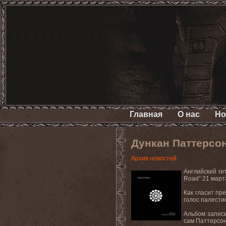
Главная
О нас
Но
Дункан Паттерсо
Архив новостей
Английский ги
Road
” 21 март
Как гласит пре
голос палести
Альбом запис
сам
Паттерсо