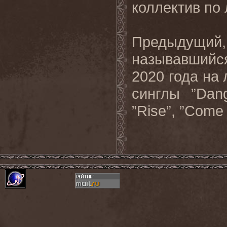
коллектив по
Предыдущий,
называвшийся 
2020 года на 
синглы
”Dang
”Rise”, ”Come