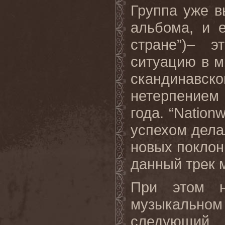
Группа уже в
альбома, и е
стране”)– 
ситуацию в м
скандинавског
нетерпением
года.
“
Nationw
успехом дела
новых поклон
данный трек 
При этом н
музыкальн
следующи