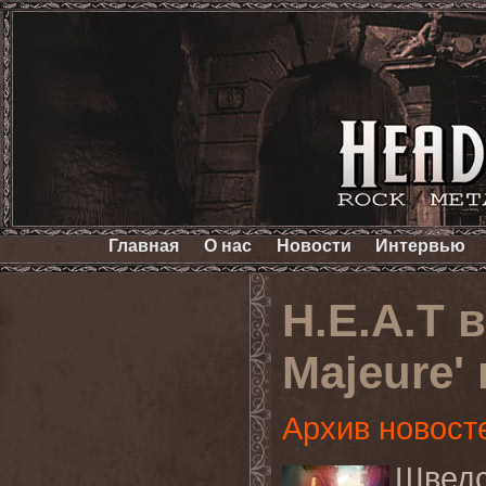
Главная
О нас
Новости
Интервью
H.E.A.T 
Majeure' 
Архив новост
Шведс