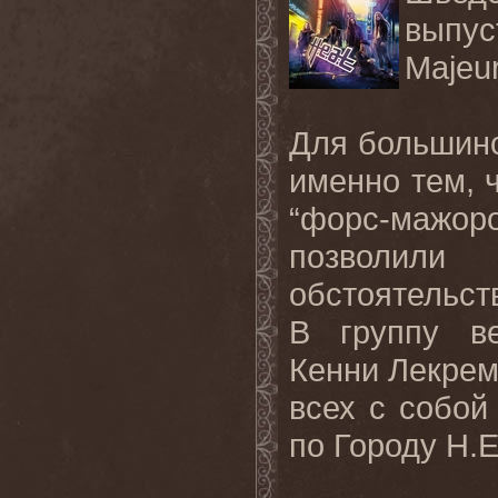
выпус
Majeu
Для большинс
именно тем, 
“форс-мажо
позволи
обстоятельст
В группу ве
Кенни Лекрем
всех с собой
по Городу
H
.