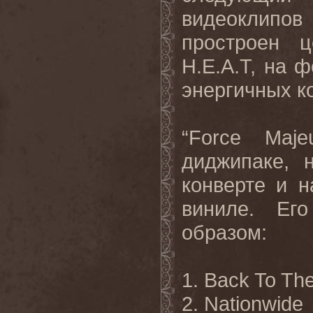
видеоклип
простроен 
H.E.A.T, на 
энергичных к
“Force Maj
диджипаке, 
конверте и 
виниле. Ег
образом:
1. Back To Th
2. Nationwide