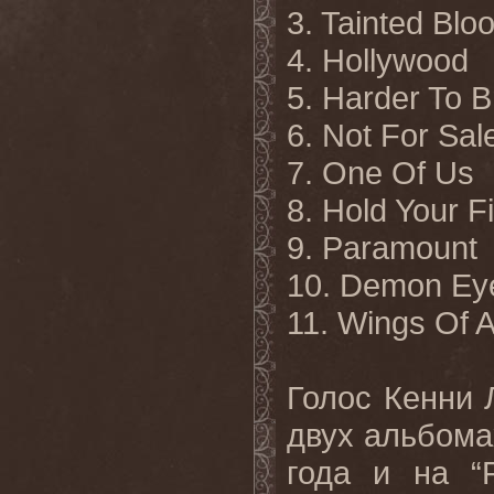
3. Tainted Blo
4. Hollywood
5. Harder To B
6. Not For Sal
7. One Of Us
8. Hold Your F
9. Paramount
10. Demon Ey
11. Wings Of 
Голос Кенни
двух альбома
года и на “