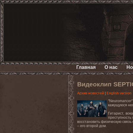
Главная
О нас
Но
Видеоклип SEPTI
Архив новостей
|
English version
"Neuromancer
кажущуюся неп
Гитарист, вок
преступность 
восстановить физическую связь
– его второй дом.