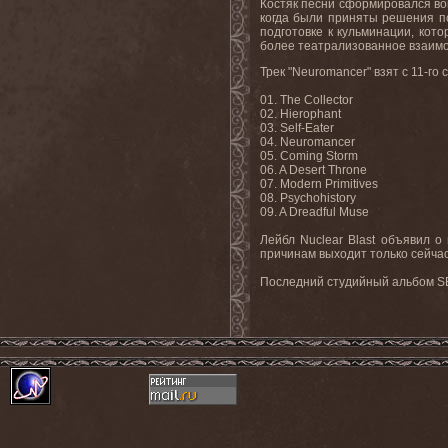
Костяк песни сформировался во
когда были приняты решения по
подготовке к кульминации, кот
более театрализованное взаимо
Трек "
Neuromancer
" взят с 11-г
01. The Collector
02. Hierophant
03. Self-Eater
04.
Neuromancer
05. Coming Storm
06. A Desert Throne
07. Modern Primitives
08. Psychohistory
09. A Dreadful Muse
Лейбл
Nuclear Blast
объявил
о
причинам выходит только сейчас
Последний студийный альбом SE