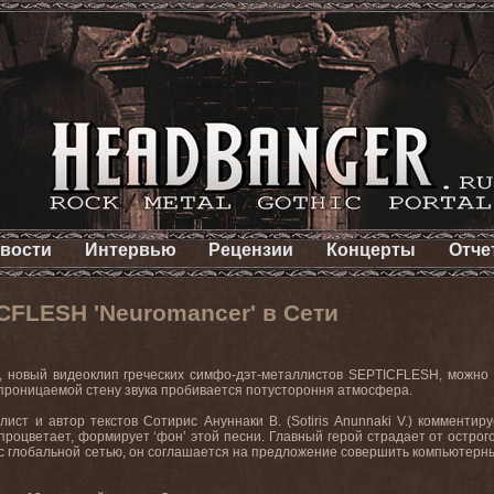
вости
Интервью
Рецензии
Концерты
Отче
CFLESH 'Neuromancer' в Сети
",
новый
видеоклип
греческих
симфо
-
дэт
-
металлистов
SEPTICFLESH
, можно
роницаемой стену звука пробивается потустороння атмосфера.
алист и автор текстов Сотирис Ануннаки В. (
Sotiris
Anunnaki
V
.) комментиру
процветает, формирует ‘фон’ этой песни. Главный герой страдает от остро
 с глобальной сетью, он соглашается на предложение совершить компьютерны