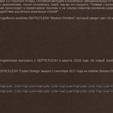
круг 12-струнной гитары. Основная мелодия и различные эмоциональные отт
 аранжировке, песня получилась такой, как вы ее слышите. Помимо струнн
орая происходит в привязчивом припеве и на ультр
a
-тяжелом основном рифф
действие различных вокальных стилей".
о студийного альбома
SEPTICFLESH
“
Modern
Primitive
”, который увидит свет 20
подписании
контракта
с
SEPTICFLESH
в
августе
2018
года
.
Их новый альб
.
PTICFLESH “Codex Omega” вышел 1 сентября 2017 года на лейбле Season Of 