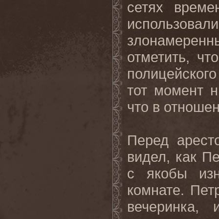
сетях време
использов
злонамерен
отметить, чт
полицейского
тот момент н
что в отноше
Перед арест
видел, как П
с якобы из
комнате. Пет
вечеринка,