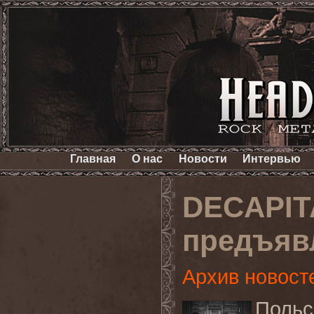
Главная
О нас
Новости
Интервью
DECAPIT
предъяв
Архив новост
Польс