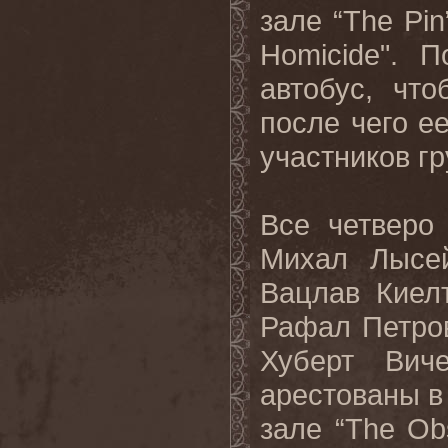
зале “
The
Pin
Homicide
". 
автобус, чт
после чего е
участников г
Все четверо
Михал Лысей
Вацлав Киелт
Рафал Петровс
Хуберт Вич
арестованы в 
зале “The Ob