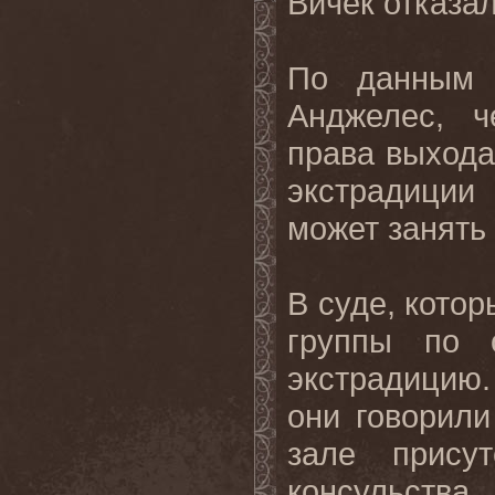
Вичек отказал
По данным 
Анджелес, ч
права выхода
экстрадиции
может занять 
В суде, котор
группы по 
экстрадицию
они говорили
зале присут
консульства.