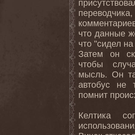
присутствова
переводчик
комментариев 
что данные ж
что "сидел на
Затем он ск
чтобы случ
мысль. Он та
автобус не 
помнит проис
Келтика с
использован