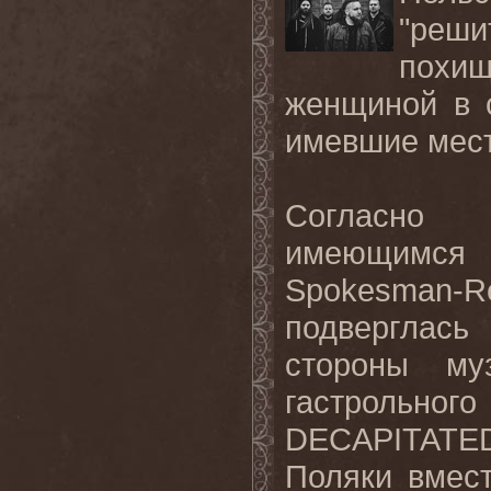
"
реши
похищ
женщиной в 
имевшие мест
Согласно 
имеющимся
Spokesman
-
R
подверглас
стороны му
гастрольн
DECAPITATE
Поляки вмес