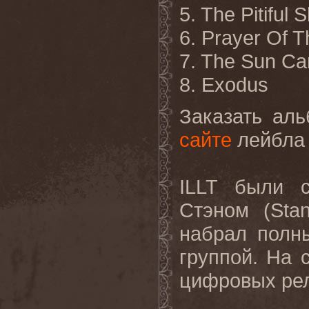
5. The Pitiful
6. Prayer Of 
7. The Sun Ca
8. Exodus
Заказать ал
сайте
лейбла 
ILLT были с
Стэном (Sta
набрал полны
группой. На 
цифровых рел