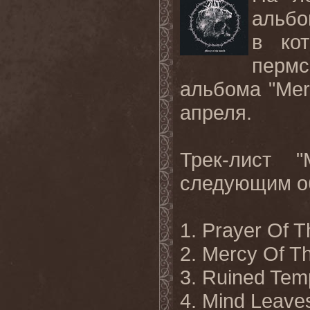
альбо
в кот
пермс
альбома "Mer
апреля.
Трек-лист 
следующим о
1. Prayer Of T
2. Mercy Of T
3. Ruined Tem
4. Mind Leave