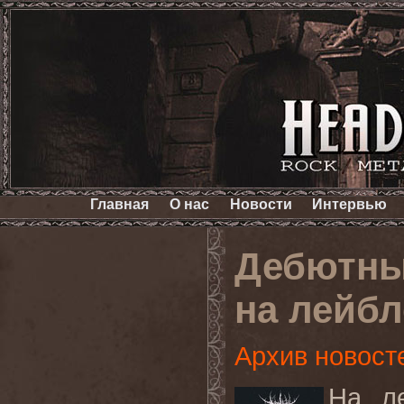
Главная
О нас
Новости
Интервью
Дебютны
на лейб
Архив новост
На л