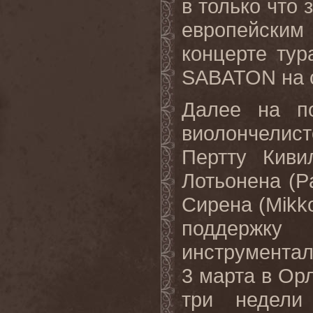
в только что
европейски
концерте ту
SABATON
на 
Далее на п
виолончелист
Пертту Киви
Лотьонена (
P
Сирена (
Mikk
поддерж
инструментал
3 марта в Ор
три недели