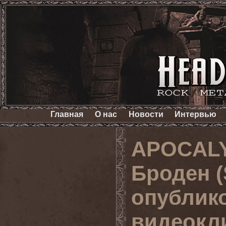
Главная
О нас
Новости
Интервью
APOCALY
Броден 
опублик
видеокл