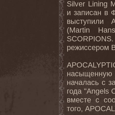
Silver Lining 
и
записан
в
выступили
(Martin Han
SCORPIONS
режиссером В
APOCALYPTI
насыщенную 
началась с з
года "
Angels
C
вместе с со
того,
APOCAL