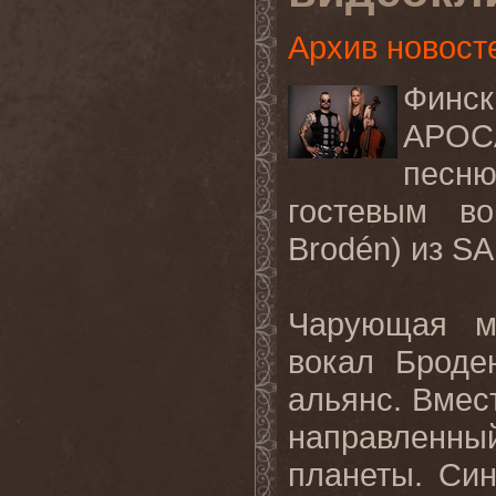
Архив новост
Финск
APOC
песн
гостевым в
Brodén
) из
SA
Чарующая
м
вокал
Броде
альянс
.
Вмес
направленны
планеты
.
Син