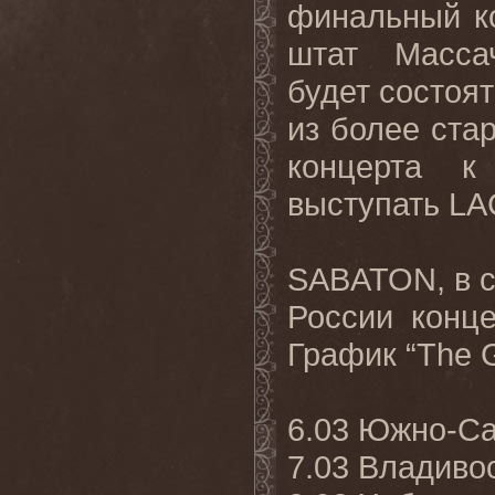
финальный ко
штат Масса
будет состоят
из более ста
концерта к
выступать
LA
SABATON
, в
России конц
График “The G
6.03 Южно-С
7.03 Владиво