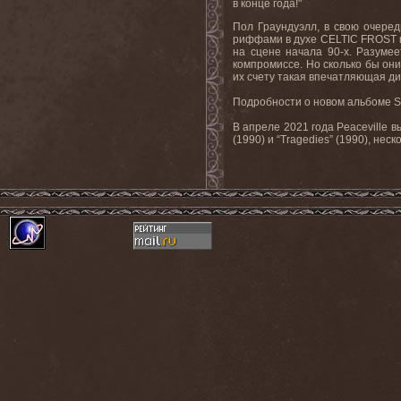
в конце года!"
Пол Граундуэлл, в свою очеред
риффами в духе CELTIC FROST и
на сцене начала 90-х. Разуме
компромиссе. Но сколько бы они
их счету такая впечатляющая ди
Подробности о новом альбоме S
В апреле 2021 года Peaceville 
(1990) и “Tragedies” (1990), не