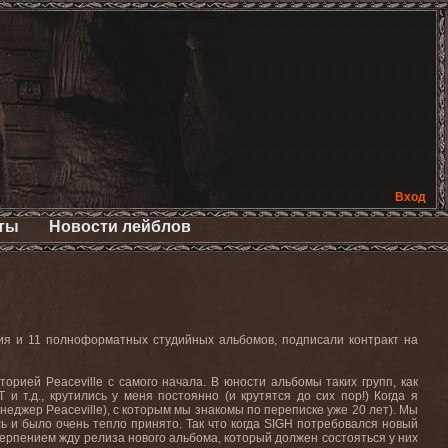
Вход
ты
Новости лейблов
ния и 11 полноформатных студийных альбомов, подписали контракт на
орией Peaceville с самого начала. В юности альбомы таких групп, как
.д., крутились у меня постоянно (и крутятся до сих пор!) Когда я
неджер Peaceville), с которым мы знакомы по переписке уже 20 лет). Мы
ось и было очень тепло принято. Так что когда SIGH потребовался новый
терпением жду релиза нового альбома, который должен состояться у них