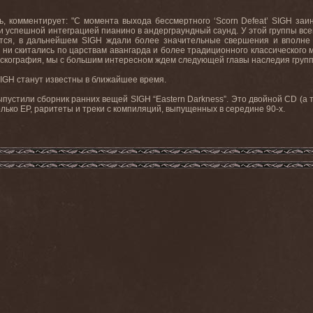
ь, комментирует: "С момента выхода бессмертного ‘Scorn Defeat’ SIGH за
 успешной интеграцией пианино в андерграундный саунд. У этой группы всег
ется, в дальнейшем SIGH ждали более значительные свершения и вполне
 ни скитались по царствам авангарда и более традиционного классического ме
скография, мы с большим интересном ждем следующей главы наследия группы,
IGH станут известны в ближайшее время.
выпустили сборник ранних вещей SIGH “Eastern Darkness”. Это двойной CD (а 
сколько EP, раритеты и треки с компиляций, выпущенных в середине 90-х.