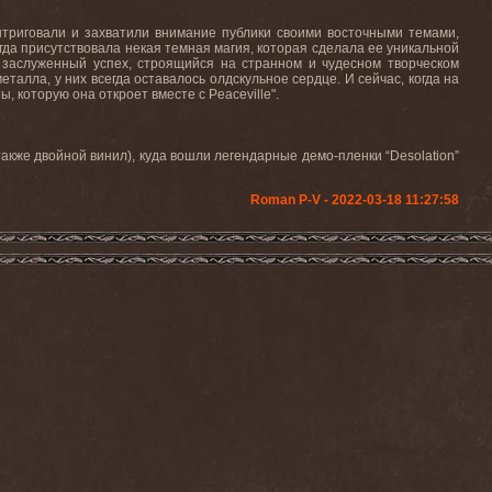
интриговали и захватили внимание публики своими восточными темами,
да присутствовала некая темная магия, которая сделала ее уникальной
 заслуженный успех, строящийся на странном и чудесном творческом
талла, у них всегда оставалось олдскульное сердце. И сейчас, когда на
 которую она откроет вместе с Peaceville".
также двойной винил), куда вошли легендарные демо-пленки “Desolation”
Roman P-V - 2022-03-18 11:27:58