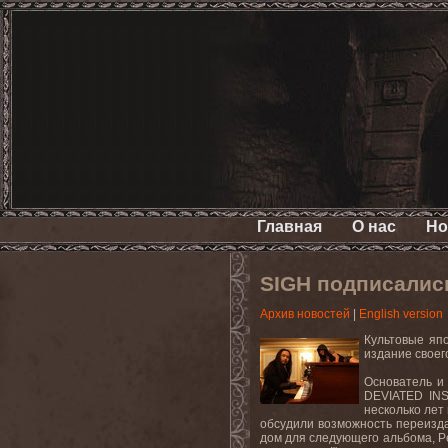
Главная
О нас
Но
SIGH подписались
Архив новостей
|
English version
Культовые яп
издание своег
Основатель и 
DEVIATED INS
несколько лет
обсудили возможность переиздан
дом для следующего альбома, Pe