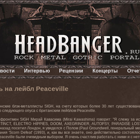
вости
Интервью
Рецензии
Концерты
Отче
 на лейбл Peaceville
онские блэк-металлисты SIGH, на счету которых более 30 лет существова
о следующего опуса с британским лейблом Peaceville.
фронтмен SIGH Мирай Каваcима (Mirai Kawashima) говорит: "Я слежу за ист
TINCT, ELECTRO HIPPIES, DOOM, AXEGRINDER, AUTOPSY, PARADISE LOST и т
 назад посетил Лондон, я увиделся с Полом (Paul Groundwell, генеральный ме
ия 'Scorn Defeat' (1993), и, как вы все знаете, оно действительно состоял
aceville были очевидным выбором. Я очень счастлив работать с ними и с не