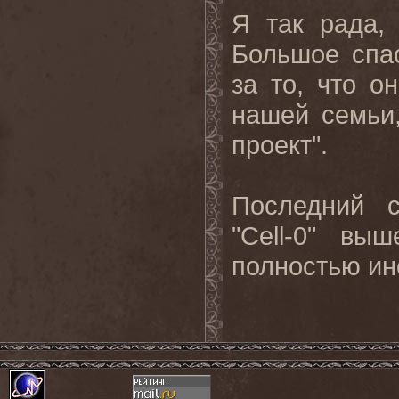
Я
так
рада
Большое спа
за то, что о
нашей семьи,
проект".
Последний 
"
Cell
-0" выш
полностью ин