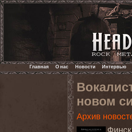
Главная
О нас
Новости
Интервью
Вокалис
новом с
Архив новост
Финск