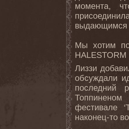
момента, ч
присоединил
выдающимся г
Мы хотим по
HALESTORM
Лиззи добави
обсуждали ид
последний 
Топпиненом
фестивале ‘
наконец-то в