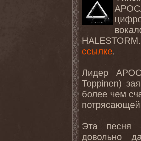
APOC
цифр
вока
HALESTORM
ссылке
.
Лидер
APO
Toppinen)
зая
более
чем
сч
потрясающей
Эта песня 
довольно д