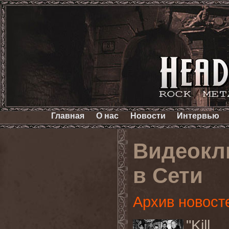
Главная
О нас
Новости
Интервью
Видеокли
в Сети
Архив новост
"Kil