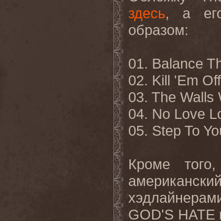
здесь
, а ег
образом:
01.
Balance T
02. Kill 'Em Off
03. The Walls W
04. No Love L
05. Step
To
Yo
Кроме того
американск
хэдлайнерам
GOD
'
S
HATE