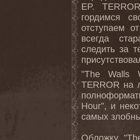
EP
.
TERRO
гордимся св
отступаем о
всегда ста
следить за т
присутствовал
"The Walls 
TERROR на л
полноформат
Hour", и нек
самых злобны
Обложку "
Th