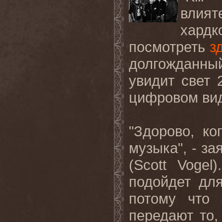
влият
хардк
посмотреть
з
долгожданн
увидит свет
цифровом ви
"Здорово, ко
музыка", - з
(
Scott
Vogel
)
подойдет для
потому что 
передают то,