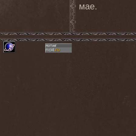
мае
.