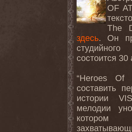
OF AT
текст
The D
здесь
. Он п
студийного
состоится 30 
“Heroes Of
составить п
истории VI
мелодии ун
котором 
захватывающ