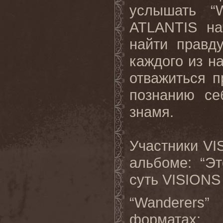
услышать “
ATLANTIS на
найти правд
каждого из на
отважиться п
познанию се
знамя.
Участники VI
альбоме: “Э
суть VISIONS
“Wanderers
форматах: