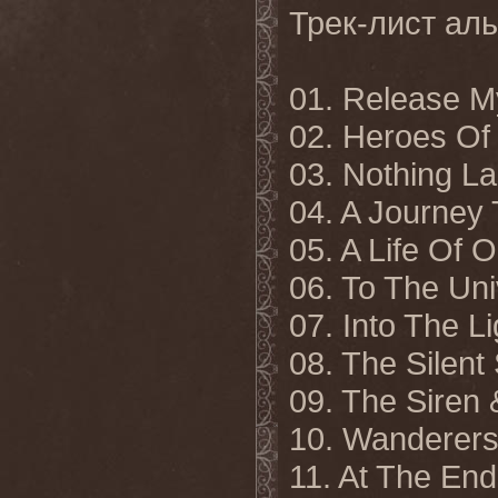
Трек-лист ал
01. Release 
02. Heroes O
03. Nothing La
04. A Journe
05. A Life Of 
06. To The Un
07. Into The Li
08. The Silen
09. The Siren 
10. Wanderer
11. At The En