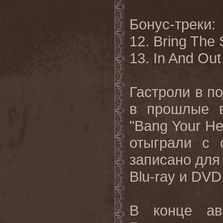
Бонус-треки:
12. Bring The
13. In And Out
Гастроли в п
в прошлые 
"Bang Your H
отыграли с 
записано для
Blu-ray и DVD
В конце ав