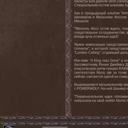
басисты Боб Дэйзли (
Bob
Daisle
Специальным гостем альбома бу
Как и предыдущий альбом "
Imm
Шенкером и Михаэлем Фоссом 
Михаэля
.
"Михаэль Фосс готов ждать, по
плодотворное сотрудничество, 
всегда
куча
отличных
идей
".
Яркие композиции представлен
Universe
", в которой представ
"
London
Calling
", отдающий дан
Рок-гимн "
A
King
Has
Gone
" и е
бессмертному Ронни Джеймсу Д
классическую ритм-секцию
RAI
синтезаторе Муза, где за точку
сейчас считается одной из самы
Выдающемуся музыкальному мате
с
POWERWOLF
. На ней Шенкер 
"Первоначальная идея обложки 
набросков на свой лейбл
Atomic