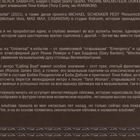
y
,
BLACK
SABBATH
), Барри Спаркс (
Barry
Sparks
,
YNGWIE
MALMSTEEN
,
DOKK
дет клавишник Тони Кэйри (
Tony
Carey
, экс-
RAINBOW
).
ortal
" (2021), а также диски проекта
MICHAEL
SCHENKER
FEST
"
Resurrect
(
Michael
Voss
,
MAD
MAX
,
CASANOVA
) в студии
Kidroom
, которая принадле
ка я не проработаю идею, и глубоко вникает во все аспекты песни, однов
в котором одна шестеренка крепко сцеплена с другой. – Затем мы вместе пр
ы на "
Universal
" в избытке – от привязчивой “открывашки” "
Emergency
" и с
лен атмосферный дуэт Ронни Ромеро и Гэри Бардена (
Gary
Barden
), "
Wrecki
ь уважения музыкальному духу столицы Великобритании.
го интро "
Calling
Baal
" имеют особое значение – этот трек, спетый фронтм
ио (
Ronnie
James
Dio
), а точнее, его вокальным партиям на классическом 
NBOW
в составе Бобби Рондинелли и Боба Дэйзли и пригласил Тони Кэйри, кот
 отсчета берется легендарное интро к песне "
Tarot
Woman
", открывавшей т
х важных и успешных песен за всю карьеру Шенкера как в музыкальном, так и 
риалу ничуть не уступает впечатляющая обложка, которую нарисовала Зоф
изображен в футуристическом космическом корабле, летающем высоко на орби
альбома пришла ко мне несколько лет назад, но только сейчас она показ
Fire
, и на их основе появились окончательная обложка и название альбома".