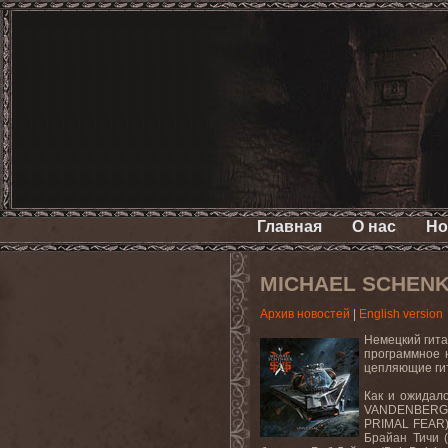
Главная
О нас
Но
MICHAEL SCHENKE
Архив новостей
|
English version
Немецкий гита
программное 
цепляющие ги
Как и ожидало
VANDENBERG
PRIMAL
FEAR
Брайан Тичи 