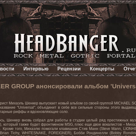
вости
Интервью
Рецензии
Концерты
Отче
R GROUP анонсировали альбом 'Universa
рист Михаэль Шенкер выпускает новый альбом со своей группой
MICHAEL
S
название "
Universal
", объединит в себе все сильные стороны этого выдаю
тарные риффы и вдохновляющие соло.
сь, Шенкер вновь собрал для работы в студии целый ряд престижных музы
), который также будет фронтменом
MSG
, плюс еще двое вокалистов – Михаэ
). Кроме того, Михаэлю помогали клавишник Стив Манн (
Steve
Mann
,
LIONH
(
Brian
Tichy
,
WHITESNAKE
,
FOREIGNER
), Бобби Рондинелли (
Bobby
Rondine