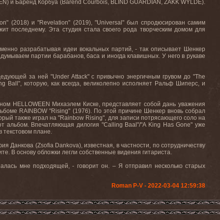
EN
) и Баренд Корбуа (
Barend
Courbois
,
BLIND
GUARDIAN
,
ZAKK
WYLDE
).
ion
" (2018) и "
Revelation
" (2019), "
Universal
" был спродюсирован самим
жит последнему. Эта
студия
стала
своего
рода
творческим
домом
для
ременно разрабатывая идеи вокальных партий, - так описывает Шенкер
идумываем партии барабанов, баса и иногда клавишных. У
него
в
рукаве
дедующей за ней "
Under
Attack
" с привычно энергичным грувом до "
The
ng
Ball
", которую, как всегда, великолепно исполняет Ральф Шиперс, и
еном
HELLOWEEN
Михаэлем Киске, представляет собой дань уважения
альбоме
RAINBOW
"
Rising
" (1976). По этой причине Шенкер вновь собрал
орый также играл на "
Rainbow
Rising
", для записи потрясающего соло на
от альбом. Впечатляющая дилогия "
Calling
Baal
"/"
A
King
Has
Gone
" уже
в текстовом плане.
ия Данкова (
Zsofia
Dankova
), известная, в частности, по сотрудничеству
те. В
основу
обложки
легли
собственные
видения
гитариста
.
алась мне подходящей, - говорит он. – Я отправил несколько старых
Roman P-V - 2022-03-04 12:59:38