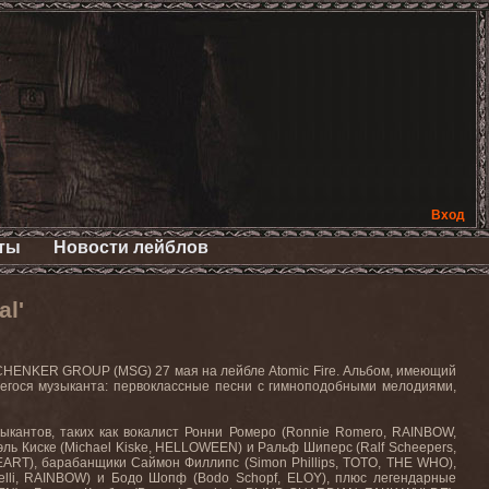
Вход
ты
Новости лейблов
l'
CHENKER
GROUP
(
MSG
) 27 мая на лейбле
Atomic
Fire
. Альбом, имеющий
щегося музыканта: первоклассные песни с гимноподобными мелодиями,
кантов, таких как вокалист Ронни Ромеро (
Ronnie
Romero
,
RAINBOW
,
ль Киске (
Michael
Kiske
,
HELLOWEEN
) и Ральф Шиперс (
Ralf
Scheepers
,
EART
), барабанщики Саймон Филлипс (
Simon
Phillips
,
TOTO
,
THE
WHO
),
lli
,
RAINBOW
) и Бодо Шопф (
Bodo
Schopf
,
ELOY
), плюс легендарные