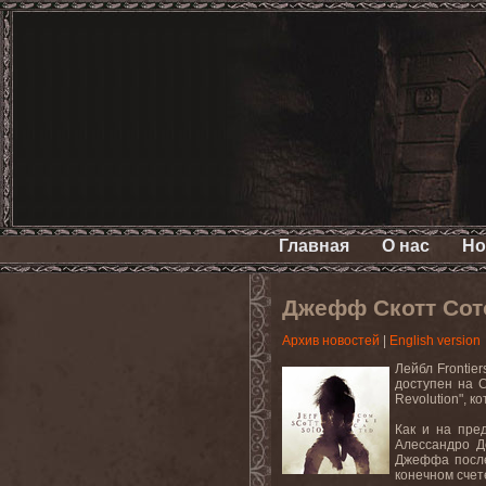
Главная
О нас
Но
Джефф Скотт Сот
Архив новостей
|
English version
Лейбл Frontie
доступен на 
Revolution", 
Как и на пре
Алессандро Д
Джеффа после
конечном счет