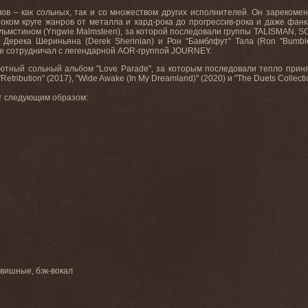
ов – как сольных, так и со множеством других исполнителей. Он зареком
роком круге жанров от металла и хард-рока до прогрессив-рока и даже фанк
льмстином (Yngwie Malmsteen), за которой последовали группы TALISMAN, S
, Дерека Шериньяна (Derek Sherinian) и Рон “Бамблфут” Тала (Ron "Bumb
е сотрудничал с легендарной AOR-группой JOURNEY.
ный сольный альбом "Love Parade", за которым последовали тепло принятые "
Retribution" (2017), "Wide Awake (In My Dreamland)" (2020) и "The Duets Collection
ит следующим образом:
лавишные, бэк-вокал