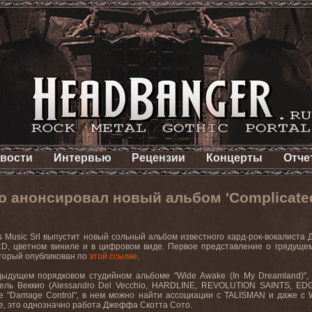
вости
Интервью
Рецензии
Концерты
Отче
о анонсировал новый альбом 'Complicate
rs Music Srl выпустит новый сольный альбом известного хард-рок-вокалиста Д
CD, цветном виниле и в цифровом виде. Первое представление о грядущем
который опубликован по
этой ссылке
.
дыдущем порядковом студийном альбоме "Wide Awake (In My Dreamland)", 
ель Веккио (Alessandro Del Vecchio, HARDLINE, REVOLUTION SAINTS, ED
 "Damage Control", в нем можно найти ассоциации с TALISMAN и даже с W
е, это однозначно работа Джеффа Скотта Сото.