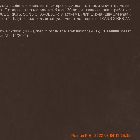
ендовал себя как компетентный профессионал, который может грамотно
а. Его карьера продолжается более 30 лет, а началась она с работы с
OUL SIRKUS, SONS OF APOLLO (с участием Билли Шиэна (Billy Sheehan),
lefoot" Thal)). Параллельно он уже много лет поет в TRANS-SIBERIAN
Prism" (2002), then "Lost In The Translation" (2005), "Beautiful Mess"
, Vol. 1" (2021).
Roman P-V - 2022-03-04 11:05:35