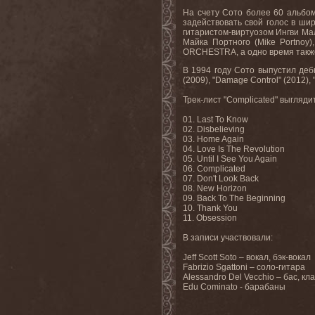
На счету Сото более 60 альбом
задействовать свой голос в ши
гитаристом-виртуозом Ингви Ма
Майка Портного (Mike Portnoy)
ORCHESTRA, а одно время такж
В 1994 году Сото выпустил дебют
(2009), "Damage Control" (2012), "
Трек-лист "Complicated" выгляд
01. Last To Know
02. Disbelieving
03. Home Again
04. Love Is The Revolution
05. Until I See You Again
06. Complicated
07. Don't Look Back
08. New Horizon
09. Back To The Beginning
10. Thank You
11. Obsession
В записи участвовали:
Jeff Scott Soto – вокал, бэк-вокал
Fabrizio Sgattoni – соло-гитара
Alessandro Del Vecchio – бас, к
Edu Cominato - барабаны