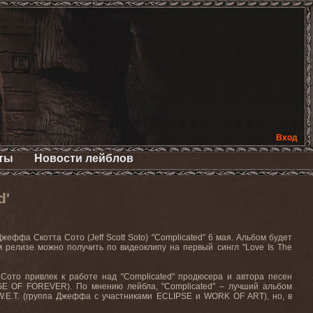
Вход
ты
Новости лейблов
d'
жеффа Скотта Сото (Jeff Scott Soto) "Complicated" 6 мая. Альбом будет
 релизе можно получить по видеоклипу на первый сингл "Love Is The
Сото привлек к работе над "Complicated" продюсера и автора песен
GE OF FOREVER). По мнению лейбла, "Complicated" – лучший альбом
.E.T. (группа Джеффа с участниками ECLIPSE и WORK OF ART), но, в